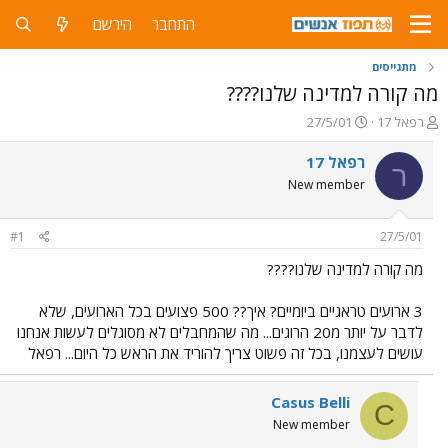
התחבר
הירשם
מתגייסים
מה קורה למדינה שלנו????
פ
פ
רפאל 17
27/5/01
ו
ו
ת
ר
רפאל 17
ר
ח
ס
New member
ה
ם
נ
ב
ו
ת
#1
27/5/01
ש
א
א
ר
מה קורה למדינה שלנו????
י
ך
3 ארועים טראגיים ביומיים? איך?? 500 פצועים בכל הארועים, שלא
לדבר על יותר מ20 הרוגים... מה שהמחבלים לא מסוגלים לעשות אנחנו
עושים לעצמנו, בכל זה פשוט צריך להוריד את הראש כל היום... רפאל
Casus Belli
C
New member