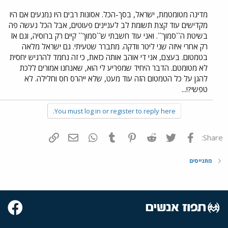
מדינה מטומטמת, ישראל, בסך-הכל. אסונות רבים היו נמנעים אם היו
מקדישים עוד קצת תשומת לב לעניינים פעוטים, אבל הכל נעשה פה
בשיטת ה``סמוך``. ואני עוד חשבתי ש``סמוך`` קיים רק ברוסיה, וגם אז
רק אחרי איזה שני ליטר וודקה. מתברר שטעיתי. גם ישראל מלאה
בטמטום. בעצם, אני די אוהב אותה כזאת, כי זה נחמד להרגיש יחסית
לא מטומטם. הדבר היחיד שמפריע לי הוא, שאנחנו אמורים ללכת
להגן על כל הטמטום הזה עוד מעט, שלא ייהרס חס וחלילה. לא
טפשי?!...
You must log in or register to reply here.
פייסבוק
Twitter
Reddit
Pinterest
Tumblr
WhatsApp
דואר אלקטרוני
הוסף קישור
Share:
מתגייסים