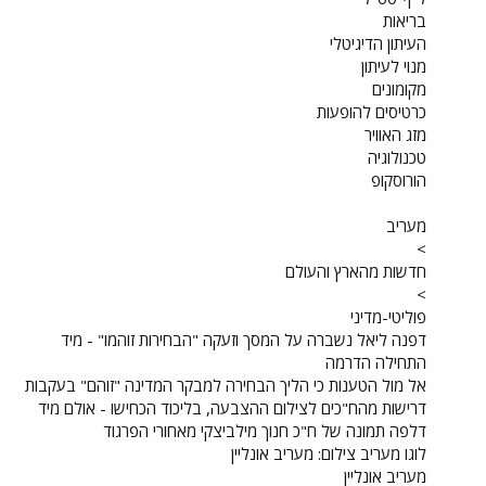
בריאות
העיתון הדיגיטלי
מנוי לעיתון
מקומונים
כרטיסים להופעות
מזג האוויר
טכנולוגיה
הורוסקופ
מעריב
>
חדשות מהארץ והעולם
>
פוליטי-מדיני
דפנה ליאל נשברה על המסך וזעקה "הבחירות זוהמו" - מיד
התחילה הדרמה
אל מול הטענות כי הליך הבחירה למבקר המדינה "זוהם" בעקבות
דרישות מהח"כים לצילום ההצבעה, בליכוד הכחישו - אולם מיד
דלפה תמונה של ח"כ חנוך מילביצקי מאחורי הפרגוד
לוגו מעריב צילום: מעריב אונליין
מעריב אונליין