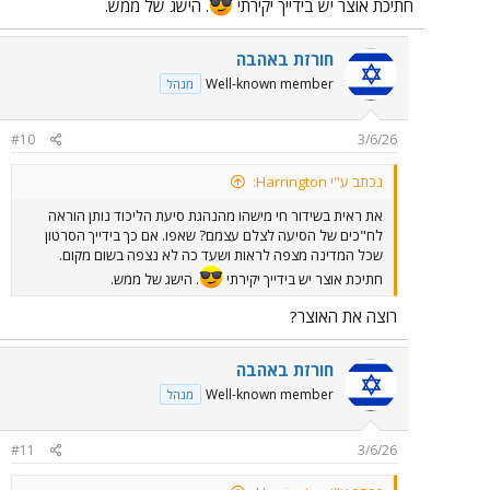
חתיכת אוצר יש בידייך יקירתי
. הישג של ממש.
חורזת באהבה
Well-known member
מנהל
#10
3/6/26
נכתב ע"י Harrington:
את ראית בשידור חי מישהו מהנהגת סיעת הליכוד נותן הוראה
לח"כים של הסיעה לצלם עצמם? שאפו. אם כך בידייך הסרטון
שכל המדינה מצפה לראות ושעד כה לא נצפה בשום מקום.
חתיכת אוצר יש בידייך יקירתי
. הישג של ממש.
רוצה את האוצר?
חורזת באהבה
Well-known member
מנהל
#11
3/6/26