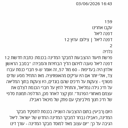
16:43 03/06/2026
159
עקבו אחרינו
דפנה ליאל
דפנה ליאל | צילום: ערוץ 12
2
גלריה
פרשת תיעוד ההצבעות למבקר המדינה בכנסת: כתבת חדשות 12
דפנה ליאל טענה לזיהום הליך הבחירות והסבירה: "בסבב הראשון
אלרון היה בעדיפות - 60 מול 57, זה אומר ש-9 חברי כנסת עברו
צד, אולי יותר אם היו עריקים מהאופוזיציה. מאז התחיל מסע שדים
מטורף - צעקות על ח"כים שהם בוגדים, היו צעקות בתוך המליאה
על ח"כ גילה גמליאל, והתחיל לחץ על חברי הכנסת לצלם את
עצמם מאחורי הפרגוד". זמן קצר לאחר מכן, הודלפה תמונת סלפי
של ח"כ חנוך מילביצקי עם פתק של מיכאל ראבילו.
היום (רביעי) בתום ההצבעה השנייה בכנסת לתפקיד מבקר
המדינה, ראבילו נבחר למבקר המדינה החדש של ישראל. ליאל
הגיבה על כך: "יום עצוב מאד למוסד מבקר המדינה - עורך דינו