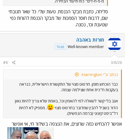
מ-פ-ח-דים" כפו תיעוד הבחירה.
סליחה, כתבת מבקר הכנסת. טעות שלי. כל שאר תגובתי
שם, לרבות חוסר הסמכות של מבקר הכנסת להורות כפי
שטענת וכו', נכונה.
חורזת באהבה
Well-known member
מנהל
#8
3/6/26
נכתב ע"י Harrington:
כבר הוכחש מזמן. חרטוט מצוי של התקשורת הישראלית, כנראה
בעקבות ח"כית אחת שצילמה עצמה.
אגב בלי קשר לשאלה למי להאמין וכו', באמת שלא צריך להיות גאון
הדור בשביל להבין שמדובר בחרטוט מצוי
. מספיק לא להיות
רל"ביסט קיצוני (ברמה הנפשית).
אפשר להכחיש כמה שרוצים, את הנצפה בשידור חי, אי אפשר