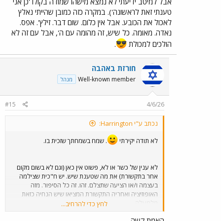
אבל למיטב ידיעתי לא נמצא מישהו שמודה בקולו 'כן אני
טענתי זאת לראשונה'). במקרה כזה כמובן שהייתי נאלץ
לאכול את הכובע. אבל אין כלום. שום דבר. זילץ'. אפס.
נאדה. מאומה. כל שיש, זה מהומה עם ה', אבל עם זה לא
הולכים למכולת
.
חורזת באהבה
Well-known member
מנהל
#15
4/6/26
נכתב ע"י Harrington:
לא תודה יקירתי
. שמח בשמחתך שזכית בו.
לא ענין של כשר או לא, פשוט אין כאן (וגם לא בשום מקום
אחר בתקשורת) את מה שטענת שיש. יש ח"כית שצילמה
בעצמה ו/או הציעה שתצלם. זהו. זה כל הסיפור. מזה
האופוזיציה ואחריה התקשורת המציאו שיש הנחיה כזאת
מלמעלה.
לחץ כדי להרחיב...
האמת קשה.
כפי שכבר כתבתי, זה קטע שמבחינתי לפחות, חוזר על עצמו