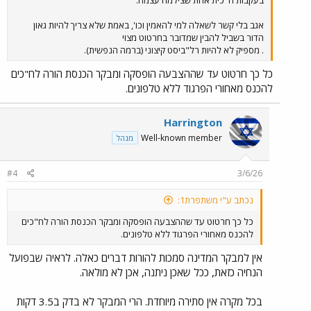
בעקבות ח"כית אחת שצילמה עצמה.
אגב בלי קשר לשאלה למי להאמין וכו', באמת שלא צריך להיות גאון
הדור בשביל להבין שמדובר בחרטוט מצוי
. מספיק לא להיות רל"ביסט קיצוני (ברמה הנפשית).
כל כך חרטוט עד שההצבעה הופסקה ומבקר הכנסת הורה לח"כים
להכנס מאחורי הפרגוד ללא טלפונים.
Harrington
Well-known member
מנהל
#4
3/6/26
נכתב ע"י משתפרת1:
כל כך חרטוט עד שההצבעה הופסקה ומבקר הכנסת הורה לח"כים
להכנס מאחורי הפרגוד ללא טלפונים.
אין למבקר המדינה סמכות להורות דברים כאלה. לראיה שבפועל
הנחיה כזאת, ככל שאכן ניתנה, אכן לא מולאה.
בכל מקרה אין סתירה מיוחדת. הרי המבקר לא בדק ב3.5 דקות