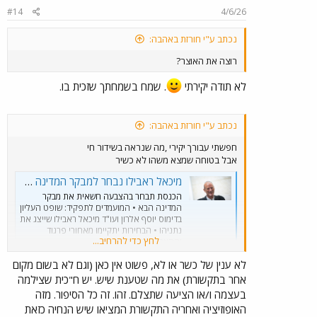
#14
4/6/26
נכתב ע"י חורזת באהבה:
רוצה את האוצר?
לא תודה יקירתי
. שמח בשמחתך שזכית בו.
נכתב ע"י חורזת באהבה:
חפשתי עבורך יקירי ,מה שנראה בשידור חי
אבל בטוחה שמצא משהו לא כשיר
מיכאל ראבילו נבחר למבקר המדינה הבא
הכנסת תבחר בהצבעה חשאית את מבקר
המדינה הבא • המועמדים לתפקיד: שופט העליון
בדימוס יוסף אלרון ועו"ד מיכאל ראבילו שייצג את
נתניהו • הבחירות יתקיימו מאחורי פרגוד
לחץ כדי להרחיב...
וההצבעה תהיה חשאית
www.mako.co.il
לא ענין של כשר או לא, פשוט אין כאן (וגם לא בשום מקום
אחר בתקשורת) את מה שטענת שיש. יש ח"כית שצילמה
ואם באמת תרצה להשתתף באוצר, בטוחה שתמצא ביוטיוב את
בעצמה ו/או הציעה שתצלם. זהו. זה כל הסיפור. מזה
השידור החי.
האופוזיציה ואחריה התקשורת המציאו שיש הנחיה כזאת