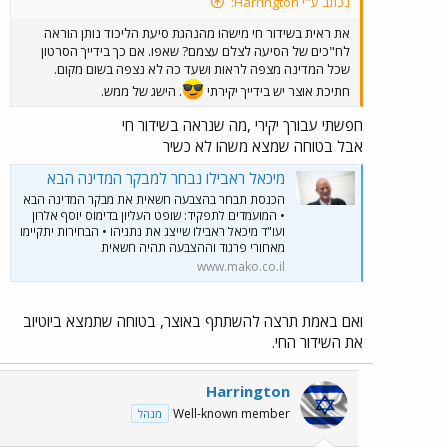
נכתב ע"י Harrington:
את ראית בשידור חי מישהו מהנהגת סיעת הליכוד נותן הוראה
לח"כים של הסיעה לצלם עצמם? שאפו. אם כך בידייך הסרטון
שכל המדינה מצפה לראות ושעד כה לא נצפה בשום מקום.
חתיכת אוצר יש בידייך יקירתי
. הישג של ממש.
חפשתי עבורך יקירי ,מה שנראה בשידור חי
אבל בטוחה שמצא משהו לא כשיר
מיכאל ראבילו נבחר למבקר המדינה הבא
הכנסת תבחר בהצבעה חשאית את מבקר המדינה הבא
• המועמדים לתפקיד: שופט העליון בדימוס יוסף אלרון
ועו"ד מיכאל ראבילו שייצג את נתניהו • הבחירות יתקיימו
מאחורי פרגוד וההצבעה תהיה חשאית
www.mako.co.il
ואם באמת תרצה להשתתף באוצר, בטוחה שתמצא ביוטיוב
את השידור החי.
Harrington
Well-known member
מנהל