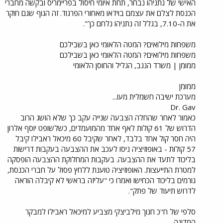
האישי של נתניהו נבחר, תחת איומי חיסול בפריימריס ובקשה מחברי
הכנסת לצלם את עצמם בוידאו מאחורי הפרגוד. זה הגוף שגם חוקר
את ה-7.10, בגלל זה נתניהו נלחם כך".
משפחות מילואים? המטה הלאומי כאן בשבילכם
משפחות מילואים? המטה הלאומי כאן בשבילכם
ממומן | משרד הנגב, הגליל והחוסן הלאומי
ממומן
מערכת ישיבה חשמלית מעו...
Dr. Gav
כאמור לאחר שהחלה הצבעה שנייה עקב כך שלא הושג הרוב
הדרוש של 61 קולות לאף אחד מהמועמדים, כשלשופט יוסף אלרון
היה חסר קול אחד בלבד, לאחר שקיבל 60 מיכאל ראבילו קיבל
57 קולות - באופוזיציה ניסו לעכב את ההצבעה בעקבות דרישות
בליכוד לתעד את ההצבעה. בעקבות המחלוקת ההצבעה הופסקה
למטרת התייעצות. האופוזיציה טוענת ללחץ פסול על חברי הכנסת,
גורמים בליכוד הכחישו ואמרו כי "עליזה בראשי לא קיבלה הוראה
לדרוש תיעוד של פתק".
סלפי של ח''כ חנוך מילביצקי מצביע למיכאל ראבילו למבקר
המדינה