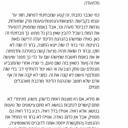
מלמעלה.
כפי שכבר כתבתי, זה קטע שמבחינתי לפחות, חוזר על
עצמו בקביעות. המצאות/הנפצות/טענות סרק שמועלות,
גורמות לכביכול סערה וכו', אבל באמת שמספיק להפעיל
את המוח בשביל להבין שאין בהן כל ממש. כך מבחינתי זה
כאן. כאילו שמישהו בהנהגת הליכוד יעלה דרישה כזאת
ברצינות. הרי ברור לו שזה ייצא החוצה, ברור לו שזה לא
חוקי, וברור לו שזאת תהיה פגיעה קשה במפלגה ותדמיתה.
אז את באמת חושבת שמישהו שם עד כדי כך מפגר שיעשה
את זה (ועוד כשאין בזה שום טעם, כי שניה אחרי שהמצביע
מצטלם עם פתק הצבעה א' הוא יכול להחליף לב' בלי שזה
מצולם)? פשוט לא קונה את זה. כמוני לא יקנה את זה אף
אדם שלא חושב שהנהגת הליכוד מורכבת מאהבלים
מצויים.
אז מילא, אם היו מוצגות ראיות כלשהן. משהו. מינימלי. לא
סתם קישורים לכתבות בנושא. לא סתם ציטוטים של טענות
בנושא. אלא ראיה. אפילו בדל ראיה. רבע בדל ראיה גם
מספיק. אבל אין כלום. נאדה. אפילו לא ברור מי התחיל את
ההנפצה (התקשורת ייחסה אותה לדוברים מהאופוזיציה,