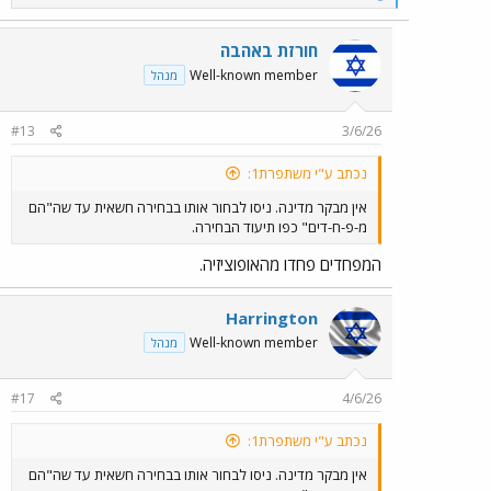
e
a
c
חורזת באהבה
t
Well-known member
מנהל
i
o
n
#13
3/6/26
s
:
נכתב ע"י משתפרת1:
אין מבקר מדינה. ניסו לבחור אותו בבחירה חשאית עד שה"הם
מ-פ-ח-דים" כפו תיעוד הבחירה.
המפחדים פחדו מהאופוציזיה.
Harrington
Well-known member
מנהל
#17
4/6/26
נכתב ע"י משתפרת1:
אין מבקר מדינה. ניסו לבחור אותו בבחירה חשאית עד שה"הם