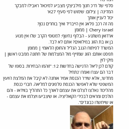
סלפי של ח''כ חנוך מילביצקי מצביע למיכאל ראבילו למבקר
המדינה | צילום: שימוש לפי סעיף 27א'
יכול לעניין אותך
מה זה רכב פלאג אין הייבריד ואיך בוחרים נכון?
Chery Israel | ממומן
ארדואן משתגע - הבלוף נחשף: למטוסי הקרב שלו אין מנוע
בן או בת הזוג במילואים? אתם לא לבד.
המשרד לפיתוח הנגב הגליל והחוסן הלאומי | ממומן
תפסנו אותם: הזוג שמזייף מול המצלמות של חתונה ממבט ראשון |
מיקי לוין
קודם לכן ליאל הדגישה בחדשות 12: "זוהמו הבחירות. בסופו של
דבר הם עצרו ואמרו 'נתחיל
מחדש', אלא שיו"ר הכנסת אמיר אוחנה לא קיבל את המלצת היועץ
המשפטי שלא לאפשר הכנסת טלפונים למליאה. חברי כנסת
מהליכוד נאלצו לצלם את עצמם לאורך כל התהליך בווידאו - והם
הולכים ומראים לבכירי הקואליציה. או שיצביעו ויצלמו את עצמם -
או שייחשדו כבוגדים".