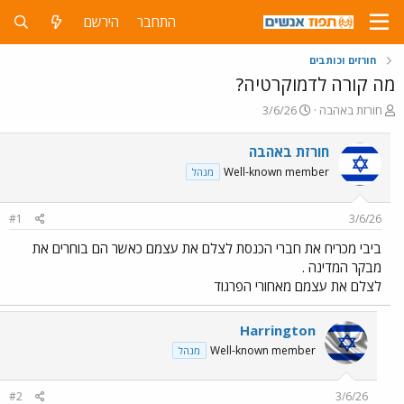
התחבר
הירשם
חורזים וכותבים
מה קורה לדמוקרטיה?
פ
פ
חורזת באהבה
3/6/26
ו
ו
ת
ר
חורזת באהבה
ח
ס
Well-known member
מנהל
ה
ם
נ
ב
ו
ת
#1
3/6/26
ש
א
א
ר
ביבי מכריח את חברי הכנסת לצלם את עצמם כאשר הם בוחרים את
י
מבקר המדינה .
ך
לצלם את עצמם מאחורי הפרגוד
Harrington
Well-known member
מנהל
#2
3/6/26