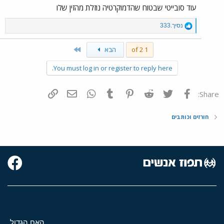
עוד סובייטי שבטוח שהדמוקרטיה נוזלת מהזין שלו
R
נסיך.333
e
a
Last
1 of 2
הבא
c
t
i
You must log in or register to reply here.
o
n
s
פייסבוק
Twitter
Reddit
Pinterest
Tumblr
WhatsApp
דואר אלקטרוני
הוסף קישור
Share:
:
חורזים וכותבים
האח הגדול