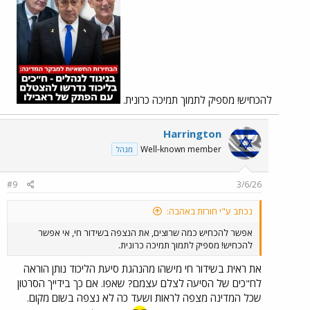
להכחיש! מספיק לתמוך תמיכה כרונית.
Harrington
Well-known member
מנהל
#9
3/6/26
נכתב ע"י חורזת באהבה:
אפשר להכחיש כמה שרוצים, את הנצפה בשידור חי, אי אפשר
להכחיש! מספיק לתמוך תמיכה כרונית.
את ראית בשידור חי מישהו מהנהגת סיעת הליכוד נותן הוראה
לח"כים של הסיעה לצלם עצמם? שאפו. אם כך בידייך הסרטון
שכל המדינה מצפה לראות ושעד כה לא נצפה בשום מקום.