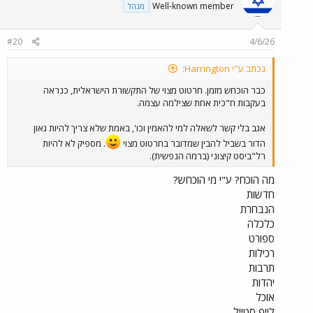
Well-known member
מנהל
#20
4/6/26
נכתב ע"י Harrington:
כבר הוכחש מזמן. חרטוט מצוי של התקשורת הישראלית, כנראה
בעקבות ח"כית אחת שצילמה עצמה.
אגב בלי קשר לשאלה למי להאמין וכו', באמת שלא צריך להיות גאון
הדור בשביל להבין שמדובר בחרטוט מצוי
. מספיק לא להיות
רל"ביסט קיצוני (ברמה הנפשית).
מה הוכח? ע"י מי הוכחש?
חדשות
הנבחרת
כלכלה
ספורט
רכילות
תרבות
יהדות
אוכל
לייף סטייל