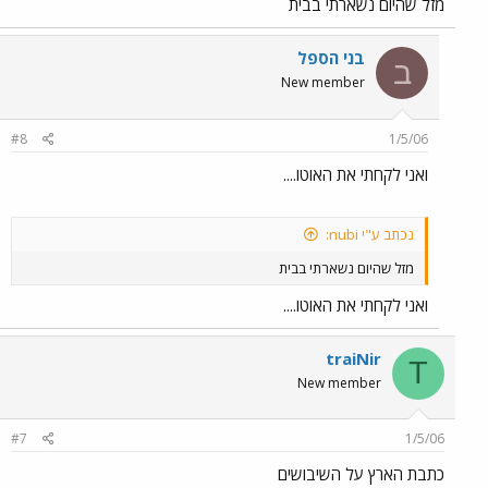
מזל שהיום נשארתי בבית
בני הספל
ב
New member
#8
1/5/06
ואני לקחתי את האוטו....
נכתב ע"י nubi:
מזל שהיום נשארתי בבית
ואני לקחתי את האוטו....
traiNir
T
New member
#7
1/5/06
כתבת הארץ על השיבושים