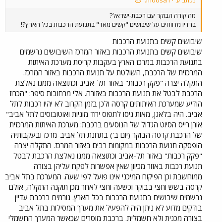
נכתב ע"י moosa1:
מה קורה הבוקר עם רכבת-ישראל?
ברדיו מדווחים על שיבושים "קשים מאד" בתנועת הרכבות בכל הארץ?!
שיבושים קשים בתנועת הרכבות
שיבושים קשים בתנועת הרכבות באזור המרכז השיבושים נרשמים
בתנועת הרכבות במרכז הארץ בעקבות קריסת מערכת האיתות
המרכזית של הרכבת, השולטת על תנועת הרכבות באזור המרכז.
התקלה יצרה "פקק רכבות" באזור תל-אביב וכתוצאה ממנו נאלצת
הרכבת לבטל את תנועת הרכבות באזורה. אלי מרחובות סיפר: "הכרוז
הודיע שמערכת האיתותים קרסה ולכן בזמן הקרוב לא יהיו רכבות לתל
אביב. היה בלאגן, מאות ניסו לתפוס יחד מוניות ואוטובוסים לתל אביב"
אורן רייס הסיוט הגדול של הנוסעים ברכבת: מערכת האיתות המרכזית
של הרכבת קרסה הבוקר (יום ב') בתחנת תל אביב-מרכז ובעקבותיה
הופסקה תנועת הרכבות במקומות רבים באזור המרכז. התקלה יצרה
"פקק רכבות" באזור תל-אביב וכתוצאה ממנו נאלצת הרכבת לבטל
תנועת רכבות באזור מכיוון שאין אפשרות לפקח עליהן בצורה
ממוחשבת וכן הפיקוח המיכני אינו פועל לפי שעה. המערכת בתל אביב
קרסה בשש וחצי בבוקר וכשעה וחצי לאחר מכן תוקנה התקלה, אולם
נרשמים שיבושים בתנועת הרכבות בכל הארץ. גורמים ברכבת עדיין
בודקים מדוע לא ניתן היה להפעיל את מערך המסילות בתל אביב
בצורה מכנית ולא חשמלית. ברכבת מוסרים שכאשר המערך החשמלי