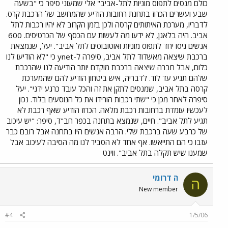
כולם מנסים לתפוס מוניות לתל-אביב" אלי שמעוני סיפר כי "בשעה
שבע ועשרים הכרוז בתחנת רחובות הודיע שהמחשב של הרכבת קרס.
לדבריו, מערכת האיתותים קרסה ולכן בזמן הקרוב לא יהיו רכבות לתל
אביב. היה בלאגן, לא ידעו מה לעשות עם הכסף של הכרטיסים. 600
אנשים ניסו יחד לתפוס מוניות ואוטובוסים לתל אביב". יעל, שנמצאת
ברכבת שיצאה מאשדוד לתל אביב, סיפרה ל-ynet כי "לא הודיעו לנו
כלום, אבל חברה שיצאה ברכבת מוקדם יותר הודיעה לנו שהרכבת
שלהם תגיע עד לוד. לדבריה, איש ביטחון הודיע להם שהמערכת
קרסה בתל אביב, שמנסים לתקן את זה והכל עובד כרגע ידני". יעל
סיפרה לאחר מכן כי "שתי רכבות הורידו את כל הנוסעים בלוד. נכון
לעכשיו עומדת ברחובות רכבת מלאה. הכרוז הודיע שאף רכבת לא
תגיע לתל אביב". חיים, שנמצא בתחנה בכפר חב"ד, סיפר: "יש עיכוב
של כרבע שעה ברכבת שלי. הרבה אנשים היו בתחנה אבל רובם כבר
עזבו כי הם התייאשו. אף אחד לא הסביר לנו מה הסיבה לעיכוב אבל
שמענו שיש תקלה בתל אביב". ווינט
ה דרומי
ה
New member
#4
1/5/06