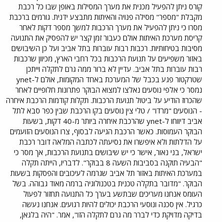
קורס ניתן להפעיל מכנית את מערך המסילות באופן שבו כל רכבת
מקבלת "מספר" מסילה פנויה והאיתות מתבצע ידנית. גורמים ברכבת
מסרו כי ניתן להפעיל את מערך הרכבות למשך מספר דקות לאחר
קריסת מערכת האיתות אולם כעבור זמן קצר יש להפסיק את התנועה
מסיבות בטיחותיות. רכבות רבות עוברות בתל אביב ועל כן השיבושים
באזור משפיעים על תנועת הרכבות בכל רחבי הארץ, מכיוון שרכבות
רבות עוברות בתל אביב. עדיין לא ברור ממה גרם לתקלה וייתכן
שטרקטור פגע בכבל של המערכת באחד המקומות, אולם ל-ynet
נמסר כי אלפי נוסעים נאלצו למצוא הבוקר פתרונות חלופיים לאחר
שהכרוז הודיע על ביטול תנועת הרכבות. תקלות קודמות הרכבת איחרה
- הנוסעים "מרדו" / טלי צין נוסעים בקו הרכבת שבין כפר סבא לתל
אביב דיווחו ל-ynet שהרכבת איחרה ביותר מ-40 דקות, בשעות
הבוקר העמוסות. כאשר הרכבת הגיעה לבסוף, צרו הנוסעים הזועמים
על הדלתות ולא איפשרו את נסיעתה לכתבה המלאה דובר רכבת
ישראל, בני נאור, אישר כי יש שיבושים בתנועת הרכבות, אך מסר כי
"הבעיה תוקנה בסביבות השעה 8 בבוקר". לדבריו, הייתה תקלה
במערכת האיתות באזור תל אביב שגרמה לעיכובים והפסקות בשעות
הבוקר. "מדובר בתקלה טכנית בטכנולוגיה ברמה מאוד גבוהה. בשל
העומס אנחנו מעריכים שבתשע בערך כל התנועה תחזור לפעול
כרגיל. אין סכנה ונוסעי הרכבת יכולים להיות רגועים. אנחנו נעשה
בדיקה מדויקת כדי לברר מה גרם לתקלה הזו", אמר. "היה בלגאן,