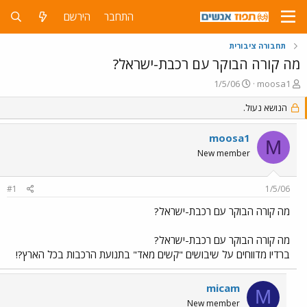
התחבר
הירשם
תחבורה ציבורית
מה קורה הבוקר עם רכבת-ישראל?
פ
פ
1/5/06
moosa1
ו
ו
ת
הנושא נעול.
ר
ח
ס
ה
ם
moosa1
M
נ
ב
New member
ו
ת
ש
א
א
ר
#1
1/5/06
י
ך
מה קורה הבוקר עם רכבת-ישראל?
מה קורה הבוקר עם רכבת-ישראל?
ברדיו מדווחים על שיבושים "קשים מאד" בתנועת הרכבות בכל הארץ?!
micam
M
New member