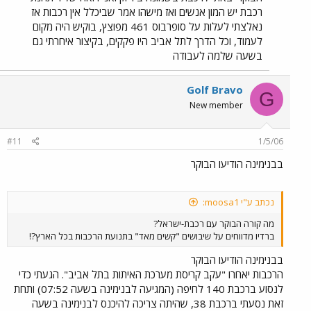
רכבת יש המון אנשים ואז מישהו אמר שביכלל אין רכבות אז
נאלצתי לעלות על סופרבוס 461 מפוצץ, בוקיש היה מקום
לעמוד, וכל הדרך לתל אביב היו פקקים, בקיצור איחרתי גם
בשעה שלמה לעבודה
Golf Bravo
G
New member
#11
1/5/06
בבנימינה הודיעו הבוקר
נכתב ע"י moosa1:
מה קורה הבוקר עם רכבת-ישראל?
ברדיו מדווחים על שיבושים "קשים מאד" בתנועת הרכבות בכל הארץ?!
בבנימינה הודיעו הבוקר
הרכבות יאחרו "עקב קריסת מערכת האיתות בתל אביב". הגעתי כדי
לנסוע ברכבת 140 לחיפה (המגיעה לבנימינה בשעה 07:52) ותחת
זאת נסעתי ברכבת 38, שהיתה צריכה להיכנס לבנימינה בשעה