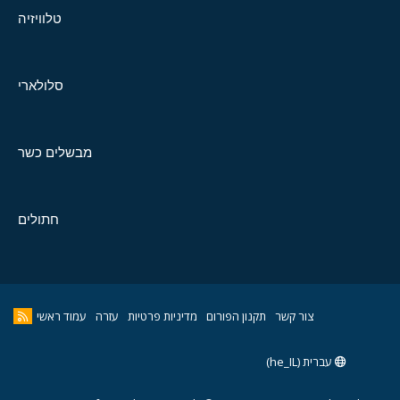
טלוויזיה
סלולארי
מבשלים כשר
חתולים
צור קשר
תקנון הפורום
מדיניות פרטיות
עזרה
עמוד ראשי
עברית (he_IL)