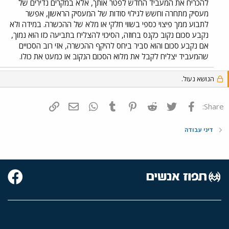
להכריח את המעביד החדש לפטר אותך, אלא במקרים נדירים של
מעסיק מתחרה וחשש לגילוי סודות של המעסיק הראשון, אפשר
לתבוע ממך פיצוי כספי בשווי חלקי או מלא של ההכשרה. במידה ולא
נקבע סכום נקוב כקנס בחוזה, הסיכוי להצליח בתביעה כזו הוא נמוך,
אם נקבע סכום והוא סביר ביחס להיקף ההכשרה, אזי רוב הסכויים
שהמעביד יצליח לקבל את מלוא הסכום הנקוב או כמעט את כולו.
הנושא נעול.
פייסבוק
Twitter
Reddit
Pinterest
Tumblr
WhatsApp
דואר אלקטרוני
הוסף קישור
Share:
דיני עבודה