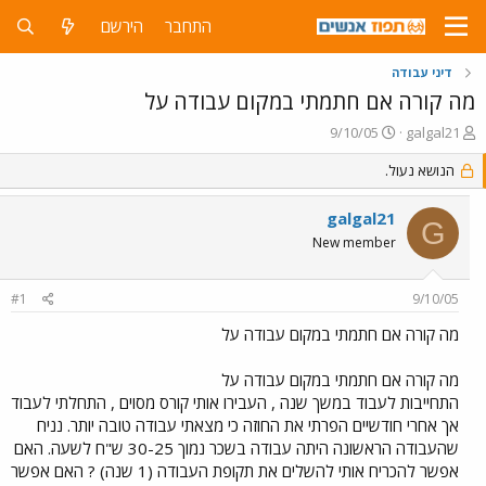
התחבר
הירשם
דיני עבודה
מה קורה אם חתמתי במקום עבודה על
פ
פ
9/10/05
galgal21
ו
ו
ת
הנושא נעול.
ר
ח
ס
ה
ם
galgal21
G
נ
ב
New member
ו
ת
ש
א
א
ר
#1
9/10/05
י
ך
מה קורה אם חתמתי במקום עבודה על
מה קורה אם חתמתי במקום עבודה על
התחייבות לעבוד במשך שנה , העבירו אותי קורס מסוים , התחלתי לעבוד
אך אחרי חודשיים הפרתי את החוזה כי מצאתי עבודה טובה יותר. נניח
שהעבודה הראשונה היתה עבודה בשכר נמוך 30-25 ש"ח לשעה. האם
אפשר להכריח אותי להשלים את תקופת העבודה (1 שנה) ? האם אפשר