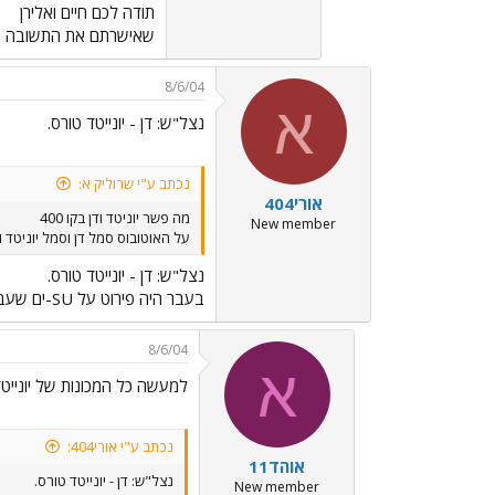
תודה לכם חיים ואלירן
שאישרתם את התשובה 
8/6/04
א
נצל"ש: דן - יונייטד טורס.
נכתב ע"י שרוליק א:
אורי404
מה פשר יוניטד ודן בקו 400
New member
על האוטובוס סמל דן וסמל יוניטד 
נצל"ש: דן - יונייטד טורס.
בעבר היה פירוט על SU-ים שעברו מדן ליונייטד (חלק ממה שיש ברשימה כבר נמכרו). אולי כדאי לעלות את זה לאתר פתוז.
8/6/04
א
למעשה כל המכונות של יונייטד XX
נכתב ע"י אורי404:
אוהד11
נצל"ש: דן - יונייטד טורס.
New member