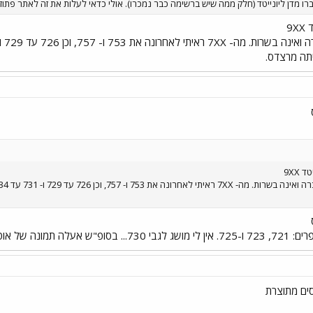
9
יתה מרצדס.
9XX
ש ביונייטד: 8341....