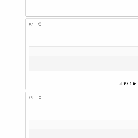
#7
#9