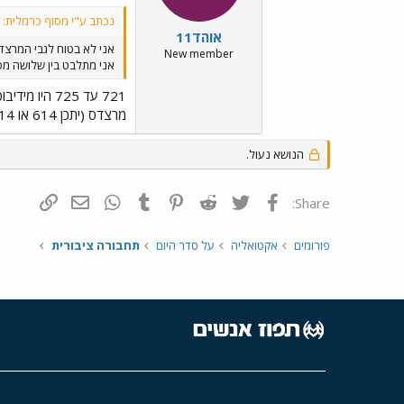
נכתב ע"י מסוף כרמלית:
אוהד11
אני לא בטוח לגבי המרצד
New member
אני מתלבט בין שלושה מספרים: 721, 723 ו-725. אין לי מושג לגבי 730... בסופ"ש אעלה תמונה של אוטו
721 עד 725 היו מידיבוסים מתוצרת
מרצדס (יתכן 614 או 814) והם פעלו ביונייטד עד אמצע שנות התשעים לערך. למי הם נמכרו ? לא יודע.
הנושא נעול.
פייסבוק
Twitter
Reddit
Pinterest
Tumblr
WhatsApp
דואר אלקטרונ
הוסף קי
Share:
פורומים
אקטואליה
על סדר היום
תחבורה ציבורית