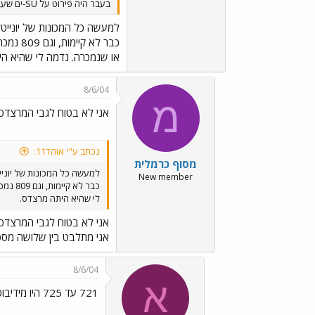
בעבר היה פירוט על SU-ים שעברו מדן ליונייטד (חלק ממה שיש ברשימה כבר נמכרו). אולי כדאי לעלות את זה לאתר פתוז.
למעשה כל המכונות של יונייטד XX
או שנמכרה. נדמה לי שהיא ה
8/6/04
מ
אני לא בטוח לגבי המרצדס
נכתב ע"י אוהד11:
מסוף כרמלית
למעשה כל המכונות של יונייטד 
New member
לי שהיא היתה מרצדס.
אני לא בטוח לגבי המרצדס
אני מתלבט בין שלושה מספרים: 721, 723 ו-725. אין לי מושג לגבי 730... בסופ"ש אעלה תמונה של אוטובוס חד
8/6/04
א
721 עד 725 היו מידיבוסים מתוצרת