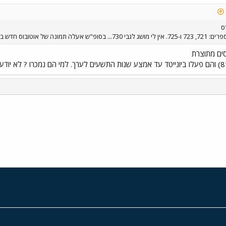
ס
בוס חדש ביונייטד: 8341....
י
שור