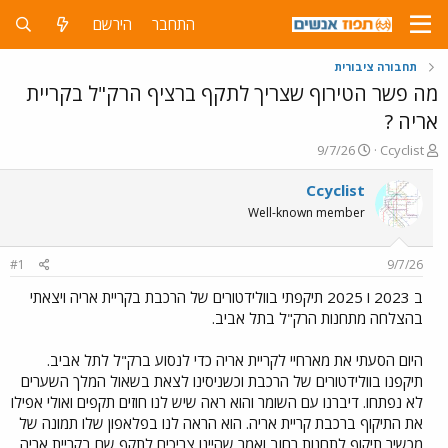
התחבר
הירשם
תחבורה ציבורית
מה פשר הטירוף שצריך לתקף ברציף הרק"ל בקריית
אריה ?
פ
פ
9/7/26
Ccyclist
ו
ו
ת
ר
Ccyclist
ח
ס
Well-known member
ה
ם
נ
ב
ו
ת
#1
9/7/26
ש
א
א
ר
ב 2023 ו 2025 תיקפתי בוולידטורים של הרכבת בקריית אריה ויצאתי
י
בהצלחה מתחנות הרק"ל בתל אביב.
ך
היום הסעתי את מארחיי לקריית אריה כדי לנסוע ברק"ל לתל אביב.
תיקפנו בוולידטורים של הרכבת וכשניסינו לצאת בשאול המלך השערים
לא נפתחו. דיברנו עם השומר והוא ראה שיש לנו חוזים תקפים ואולי אפילו
את התיקוף ברכבת קריית אריה. הוא הראה לנו בפלאפון שלו תמונה של
מכשיר תיקוף לתחנות רחוב ואמר שהיינו צריכים לתקף שם בקריית אריה.