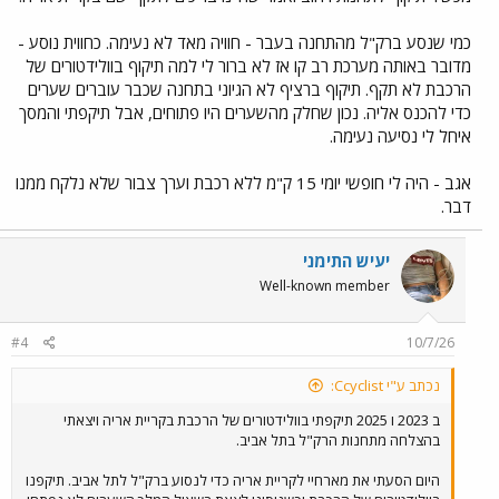
כמי שנסע ברק"ל מהתחנה בעבר - חוויה מאד לא נעימה. כחווית נוסע -
מדובר באותה מערכת רב קו אז לא ברור לי למה תיקוף בוולידטורים של
הרכבת לא תקף. תיקוף ברציף לא הגיוני בתחנה שכבר עוברים שערים
כדי להכנס אליה. נכון שחלק מהשערים היו פתוחים, אבל תיקפתי והמסך
איחל לי נסיעה נעימה.
אגב - היה לי חופשי יומי 15 ק"מ ללא רכבת וערך צבור שלא נלקח ממנו
דבר.
יעיש התימני
Well-known member
#4
10/7/26
נכתב ע"י Ccyclist:
ב 2023 ו 2025 תיקפתי בוולידטורים של הרכבת בקריית אריה ויצאתי
בהצלחה מתחנות הרק"ל בתל אביב.
היום הסעתי את מארחיי לקריית אריה כדי לנסוע ברק"ל לתל אביב. תיקפנו