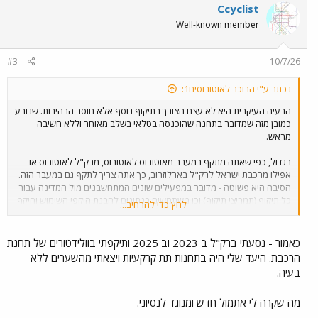
Ccyclist
Well-known member
#3
10/7/26
נכתב ע"י הרוכב לאוטובוסים1:
הבעיה העיקרית היא לא עצם הצורך בתיקוף נוסף אלא חוסר הבהירות. שנובע
כמובן מזה שמדובר בתחנה שהוכנסה בטלאי בשלב מאוחר וללא חשיבה
מראש.
בגדול, כפי שאתה מתקף במעבר מאוטובוס לאוטובוס, מרק"ל לאוטובוס או
אפילו מרכבת ישראל לרק"ל בארלוזרוב, כך אתה צריך לתקף גם במעבר הזה.
הסיבה היא פשוטה - מדובר במפעילים שונים המתחשבנים מול המדינה עבור
כל תיקוף (תמריצי תיקוף) וכן משתמשים בנתונים להבנת היקפי השימוש והיקף
לחץ כדי להרחיב...
המעברים.
בעולם מתוקן היתה יציאה מסודרת מהרכבת לאולם נוסעים קטן וממנו כניסה
בעזרת שערים לתחנת קרית אריה, אבל לא תוכנן מקום לאולם כזה וכך
כאמור - נסעתי ברק"ל ב 2023 וב 2025 ותיקפתי בוולידטורים של תחנת
נשארנו עם הפורמט של "תיקוף בתחנה ברחוב" ברק"ל קרית אריה שהוא
הרכבת. היעד שלי היה בתחנות תת קרקעיות ויצאתי מהשערים ללא
באמת לא אינטואיטיבי.
בעיה.
למעשה לו זה תוכנן נכון, אם הגעת מבחוץ, אתה לא אמור לתקף בכלל ברכבת
ישראל למרות שאתה עובר דרך התחנה והיית צריך לתקף רק ברק"ל.
מה שקרה לי אתמול חדש ומנוגד לנסיוני.
נתקלתי בהרבה מקומות בחו"ל בצורך לתקף פעמיים במעבר בין שני אמצעים