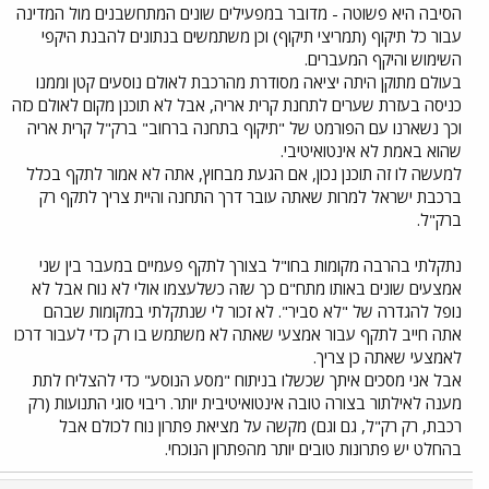
הסיבה היא פשוטה - מדובר במפעילים שונים המתחשבנים מול המדינה
עבור כל תיקוף (תמריצי תיקוף) וכן משתמשים בנתונים להבנת היקפי
השימוש והיקף המעברים.
בעולם מתוקן היתה יציאה מסודרת מהרכבת לאולם נוסעים קטן וממנו
כניסה בעזרת שערים לתחנת קרית אריה, אבל לא תוכנן מקום לאולם כזה
וכך נשארנו עם הפורמט של "תיקוף בתחנה ברחוב" ברק"ל קרית אריה
שהוא באמת לא אינטואיטיבי.
למעשה לו זה תוכנן נכון, אם הגעת מבחוץ, אתה לא אמור לתקף בכלל
ברכבת ישראל למרות שאתה עובר דרך התחנה והיית צריך לתקף רק
ברק"ל.
נתקלתי בהרבה מקומות בחו"ל בצורך לתקף פעמיים במעבר בין שני
אמצעים שונים באותו מתח"ם כך שזה כשלעצמו אולי לא נוח אבל לא
נופל להגדרה של "לא סביר". לא זכור לי שנתקלתי במקומות שבהם
אתה חייב לתקף עבור אמצעי שאתה לא משתמש בו רק כדי לעבור דרכו
לאמצעי שאתה כן צריך.
אבל אני מסכים איתך שכשלו בניתוח "מסע הנוסע" כדי להצליח לתת
מענה לאילתור בצורה טובה אינטואיטיבית יותר. ריבוי סוגי התנועות (רק
רכבת, רק רק"ל, גם וגם) מקשה על מציאת פתרון נוח לכולם אבל
בהחלט יש פתרונות טובים יותר מהפתרון הנוכחי.