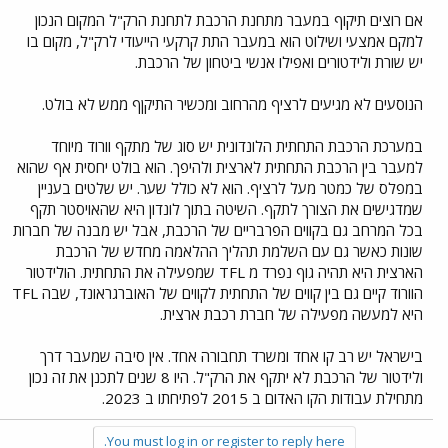
שונים באותו מתח"ם כך שזה כשלעצמו אולי לא נוח אבל לא נופל להגדרה של
אם רוצים תיקוף במעבר מתחנת הרכבת לתחנת הרק"ל המקום הנכון
"לא סביר". לא זכור לי שנתקלתי במקומות שבהם אתה חייב לתקף עבור
למקם אמצעי ושילוט הוא במעבר התת קרקעי הייעודי לרק"ל, מקום בו
אמצעי שאתה לא משתמש בו רק כדי לעבור דרכו לאמצעי שאתה כן צריך.
יש שורת ולידטורים ואפילו אנשי ביטחון של הרכבת.
אבל אני מסכים איתך שכשלו בניתוח "מסע הנוסע" כדי להצליח לתת מענה
לאילתור בצורה טובה אינטואיטיבית יותר. ריבוי סוגי התנועות (רק רכבת, רק
הנוסעים לא מגיעים לרציף מהרחוב ומכשיר התיקןף ממש לא בולט.
רק"ל, גם וגם) מקשה על מציאת פתרון נוח לכולם אבל בהחלט יש פתרונות
טובים יותר מהפתרון הנוכחי.
במערכת הרכבת התחתית הלונדונית יש סוג של מתקף וורוד מיוחד
למעבר בין הרכבת התחתית לארצית ולהיפך. הוא בולט יחסית אף שהוא
במפלס של כמטר מעל לרציף. הוא לא כולל שער. יש שלטים בעניין
שמדגישים את הצורך לתקף. השיטה בתוך לונדון היא שהאויסטר תקף
בכל המרחב גם בקווים הפרבריים של הרכבת, אבל יש מבנה של חברות
שונות כאשר גם עם השלמת תהליך ההלאמה מחדש של הרכבת
הארצית היא תהיה גוף נפרד מ TFL שמפעילה את התחתית. הולידטור
הוורוד קיים גם בין קווים של התחתית לקווים של האוברגראונד, שבה TFL
היא למעשה מפעילה של חברת רכבת ארצית.
בישראל יש רב קו אחד ומשרד תחבורה אחד. אין סיבה שמעבר דרך
ולידטור של הרכבת לא יתקף את הרק"ל. היו 8 שנים לתכנן את זה נכון
מתחילת עבודות הקו האדום ב 2015 לפתיחתו ב 2023.
You must log in or register to reply here.