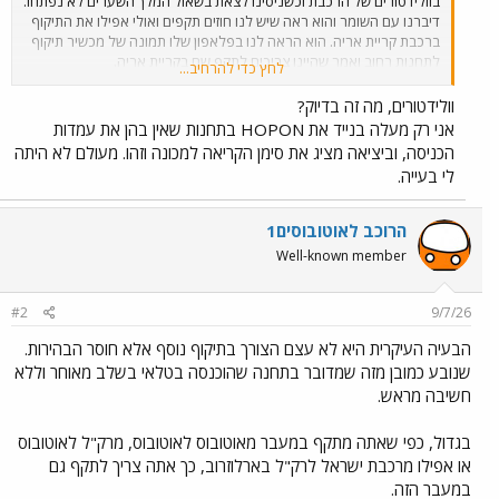
בוולידטורים של הרכבת וכשניסינו לצאת בשאול המלך השערים לא נפתחו.
דיברנו עם השומר והוא ראה שיש לנו חוזים תקפים ואולי אפילו את התיקוף
ברכבת קריית אריה. הוא הראה לנו בפלאפון שלו תמונה של מכשיר תיקוף
לתחנות רחוב ואמר שהיינו צריכים לתקף שם בקריית אריה.
לחץ כדי להרחיב...
כמי שנסע ברק"ל מהתחנה בעבר - חוויה מאד לא נעימה. כחווית נוסע -
וולידטורים, מה זה בדיוק?
מדובר באותה מערכת רב קו אז לא ברור לי למה תיקוף בוולידטורים של
אני רק מעלה בנייד את HOPON בתחנות שאין בהן את עמדות
הרכבת לא תקף. תיקוף ברציף לא הגיוני בתחנה שכבר עוברים שערים כדי
הכניסה, וביציאה מציג את סימן הקריאה למכונה וזהו. מעולם לא היתה
להכנס אליה. נכון שחלק מהשערים היו פתוחים, אבל תיקפתי והמסך איחל
לי בעייה.
לי נסיעה נעימה.
אגב - היה לי חופשי יומי 15 ק"מ ללא רכבת וערך צבור שלא נלקח ממנו
הרוכב לאוטובוסים1
דבר.
Well-known member
#2
9/7/26
הבעיה העיקרית היא לא עצם הצורך בתיקוף נוסף אלא חוסר הבהירות.
שנובע כמובן מזה שמדובר בתחנה שהוכנסה בטלאי בשלב מאוחר וללא
חשיבה מראש.
בגדול, כפי שאתה מתקף במעבר מאוטובוס לאוטובוס, מרק"ל לאוטובוס
או אפילו מרכבת ישראל לרק"ל בארלוזרוב, כך אתה צריך לתקף גם
במעבר הזה.