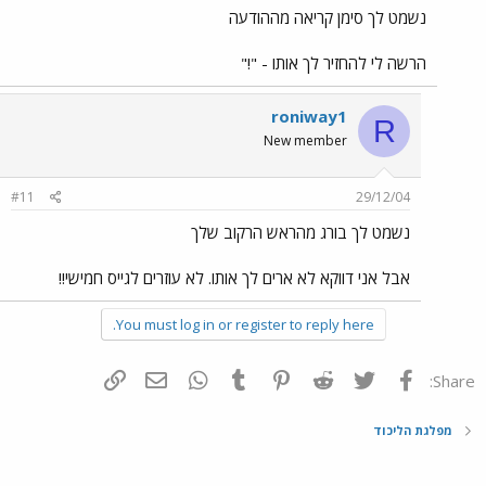
נשמט לך סימן קריאה מההודעה
הרשה לי להחזיר לך אותו - "!"
roniway1
R
New member
#11
29/12/04
נשמט לך בורג מהראש הרקוב שלך
אבל אני דווקא לא ארים לך אותו. לא עוזרים לגייס חמישי!!
You must log in or register to reply here.
פייסבוק
Twitter
Reddit
Pinterest
Tumblr
WhatsApp
דואר אלקטרוני
הוסף קישור
Share:
מפלגת הליכוד