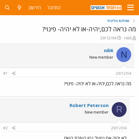
התחבר
הירשם
מפלגת הליכוד
מה נראה לכם,יהיה-או לא יהיה- פינוי?
פ
פ
29/12/04
nili6
ו
ו
ת
ר
nili6
N
ח
ס
New member
ה
ם
נ
ב
ו
ת
#1
29/12/04
ש
א
א
ר
מה נראה לכם,יהיה-או לא יהיה- פינוי?
י
ך
Robert Peterson
R
New member
#2
29/12/04
לא יהיה אם נפעל נכון העזרת השם