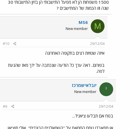
1500 משפחות הן לא מפעל התישבותי הן בזיון התישבותי 30
שנה וזו הכמות של המתישבים ?
MS6
M
New member
#10
29/12/04
איזה שטויות רצים בתקופה האחרונה
בפורום.. ראה ערך כל הודעה שנכתבה על ידך מאז שהגעת
לפה.
יובלאישמרכז
י
New member
#6
29/12/04
בטח אם תבלעו ציאניד...
או תתאבדו נוסח החמאס על "השמאלנים הבוגדים", אולי תוציאו