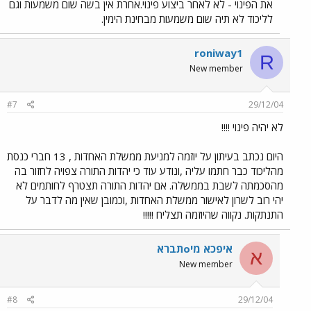
את הפינוי - לא לאחר ביצוע פינוי.אחרת אין בשה שום משמעות וגם
לליכוד לא תיה שום משמעות מבחינת הימין.
roniway1
R
New member
#7
29/12/04
לא יהיה פינוי !!!!
היום נכתב בעיתון על יוזמה למניעת ממשלת האחדות , 13 חברי כנסת
מהליכוד כבר חתמו עליה ,ונודע עוד כי יהדות התורה צפויה לחזור בה
מהסכמתה לשבת בממשלה. אם יהדות התורה תצטרף לחותמים לא
יהי רוב לשרון לאישור ממשלת האחדות ,וכמובן שאין מה לדבר על
התנתקות. נקווה שהיוזמה תצליח !!!!!
איפכא מיoתברא
א
New member
#8
29/12/04