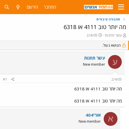
התחבר
הירשם
תחבורה ציבורית
מה יותר טוב 4111 או 6318
פ
פ
עשר תחנות
2/4/05
ו
ו
ת
הנושא נעול.
ר
ח
ס
ה
ם
עשר תחנות
ע
נ
ב
New member
ו
ת
ש
א
א
ר
#1
2/4/05
י
ך
מה יותר טוב 4111 או 6318
מה יותר טוב 4111 או 6318
אורי404
א
New member