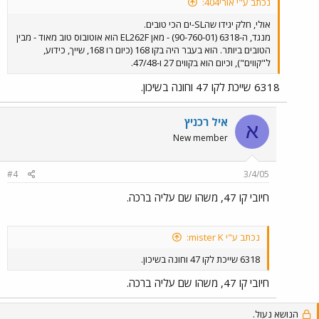
נכתב ע"י אורי404:
אולי, חלק יגידו שהSL-ים הכי טובים.
מנגד, ה-6318 (90-760-01) - מאן EL262F הוא אוטובוס טוב מאוד - מבין
הטובים ביותר. הוא בעבר היה בקו 168 (כיום רו 168, שייך, כידוע,
ל"קווים"), וכיום הוא בקווים 27 ו-47/48.
6318 שייכת לקו 47 וחונה בשיכון.
איל רכניץ
א
New member
#4
3/4/05
חיובי קו 47, משהו שם עליה ברכה.
נכתב ע"י mister K:
6318 שייכת לקו 47 וחונה בשיכון.
חיובי קו 47, משהו שם עליה ברכה.
הנושא נעול.