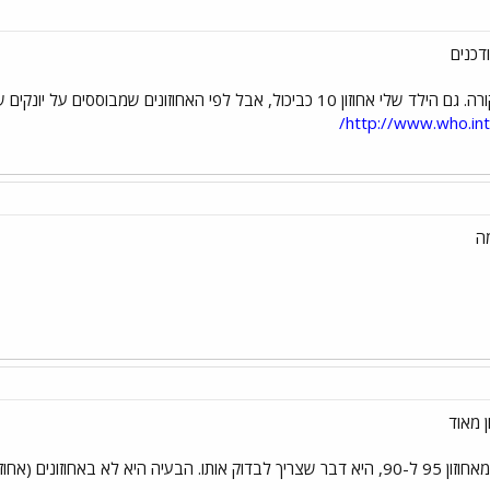
דכנים
בוססים על יונקים של ארגון הבריאות העולמי הוא אחוזון 50... בבקשה
http://www.who.int
מה
 יחס, זה הכל) אלא בפרשנות שלהם.