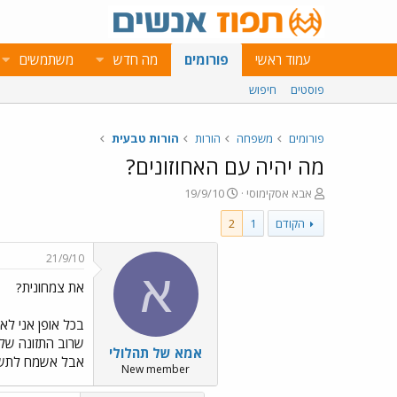
עמוד ראשי
פורומים
מה חדש
משתמשים
פוסטים
חיפוש
פורומים
משפחה
הורות
הורות טבעית
מה יהיה עם האחוזונים?
פ
פ
אבא אסקימוסי
19/9/10
ו
ו
הקודם
1
2
ת
ר
ח
ס
ה
ם
21/9/10
נ
ב
א
את צמחונית?
ו
ת
ש
א
א
ר
בכל אופן אני לא 
י
שרוב התזונה שלנ
אמא של תהלולי
ך
אבל אשמח לתשו
New member