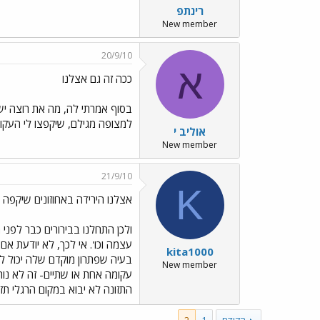
רינתפ
New member
20/9/10
א
ככה זה גם אצלנו
בסוף אמרתי לה, מה את רוצה יש
למצופה מגילם, שיקפצו לי העקו
אוליב י
New member
21/9/10
K
אצלנו הירידה באחוזונים שיקפה 
ולכן התחלנו בבירורים כבר לפני
עצמה וכו'. אי לכך, לא יודעת אם
kita1000
בעיה שפתרון מוקדם שלה יכול לה
New member
עקומה אחת או שתיים- זה לא נורא
התזונה לא יבוא במקום הרגלי תז
הקודם
1
2