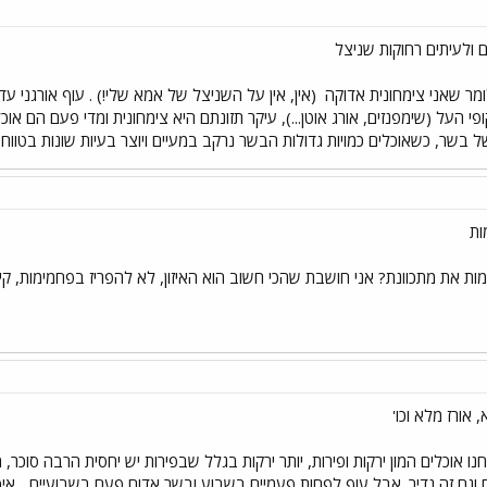
ם ולעיתים רחוקות שניצל
מר שאני צימחונית אדוקה
(אין, אין על השניצל של אמא שלי!) . עוף אורגני 
ל בשר, כשאוכלים כמויות גדולות הבשר נרקב במעיים ויוצר בעיות שונות בטווח 
ות
ות את מתכוונת? אני חושבת שהכי חשוב הוא האיזון, לא להפריז בפחמימות, קיטניו
אורז מלא וכו'
ו אוכלים המון ירקות ופירות, יותר ירקות בגלל שבפירות יש יחסית הרבה סוכר, 
 וגם זה נדיר. אבל עוף לפחות פעמיים בשבוע ובשר אדום פעם בשבועיים...