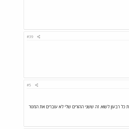
#39
#5
לדה. הייתי קטנה ושלחו אותי למרפאת גדילה. למעלה מ-10 שנים של בדיקות כל רבעון לשוא. זה ששני ההורים שלי לא עוברים את המטר