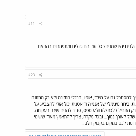
#11
ילדים יהיו שמנים? כל עוד הם גדלים ומתפתחים בהתאם
#23
 להסתכל גם על הילד, אופיו, הרגלי התזונה ולא רק התזונה
. בירור מינימלי של אנמיה ודיאטנית יכול אולי להצביע על
 שרק התחיל ללכת/לזחול/לטפס, סביר להניח שירד בעקומה.
משקל לאורך נמוך... ובכל מקרה, צריך להתאמץ מאוד ששינוי
רוסת לכם במקום בקבוק חלב...
You must log in or register to reply here.