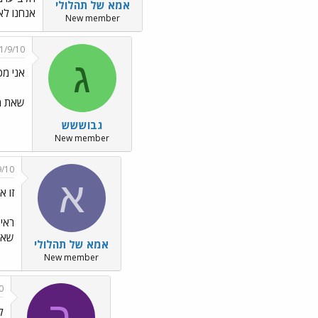
אמא של תהלולי
אנחנו לא
New member
1/9/10
ג
אני מ
שאת מ
גבוששש
New member
9/10
א
זו א
ראית
שאנ
אמא של תהלולי
New member
0
ר
ל