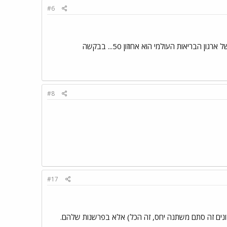
#6
#8
#17