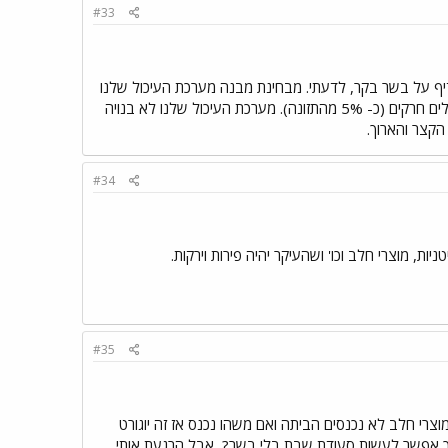
#33
עדיף על בשר בקר, לדעתי. מבחינת מבנה מערכת העיכול שלנו
אנחנו זהים לקופי העל (שימפנזים, אורג אוטן...), עיקר תזונתם היא צימחונית ומדי פעם הם אוכלים חרקים (כ- 5% מהתזונה). מערכת העיכול שלנו לא בנויה
הקצר והארוך.
#34
ת, מוצרי חלב וכו' ושהעיקר יהיה פירות וירקות.
#35
מוצרי חלב לא נכנסים הביתה ואם משהו נכנס אז זה יוגורט
 איך אפשר לעשות סעודת שבת בלי בשר?
אבל הרגעת אותי,