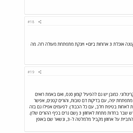
#18
אצלנו יש שבירת עקומה (ירדנו מאחוזות 25 אל מתחת ל3) ביצענו בדיקות דם מקיפות והכל יצא תקין הקטנה אוכלת 3 ארוחות ביום+ ויונקת מתפתחת מעולה רזה. מה
#19
ינולוגי. כמובן יש גם להפעיל קומון סנס, ואם באמת רואים
, מתפתחת יפה, עם בדיקות דם טובות, והורים קטנים, אפשר
 לאחות בטיפת חלב, עם כל הכבוד). לפעמים אפילו גם בזה
אין צורך. למשל, ראיתי לא מזמן תינוק, שהוריו ממש קטנים, ממש. הוא נולד באחוזון חמישים, ואחרי חודש שבר בחדות מתחת לאחוזון 3 (שם גרים בכיף ההורים שלו).
בהתחלה זה מאוד הלחיץ, אבל אחרי מעקב משקל אצל דיאטנית בקופת חולים, הסתבר שהקטנצ'יק התביית על אחוזון מקביל מלמלטה ל-3, ונשאר שם באופן