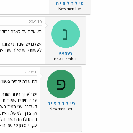
פ י ל ד ל פ י ה
New member
20/9/10
נ
השאלה עד לאיזה גבול ל
לעשות? יש שלב שבו צרי
נעה59
New member
20/9/10
פ
התשובה יחסית פשוטה
יש לערוך בירור תזונתי
ילדה חיונית שאוכלת י
פ י ל ד ל פ י ה
לשחרר. אני תמיד בעד
New member
עקבי. סימן שלשם הוא 