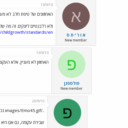
19/9/10
א
האחוזונים של טיפת חלב לא מעו
ולא רלבנטיים ליונקים. זה מה שקורה. גם הילד שלי אחוזון 10 כביכול, אבל לפי האחוזונים שמ
/childgrowth/standards/en/
א ו ר י ת ס
New member
19/9/10
פ
האחוזון לא מעניין, אלא העקו
פולספגן
New member
20/9/10
פ
../images/Emo45.gif נכון מאוד
שבירת עקומה, גם אם היא מאחוזון 95 ל-90, היא דבר שצריך לבדוק אותו. הבעיה היא לא באחוזונים (אחוזונים זה סתם משתנה