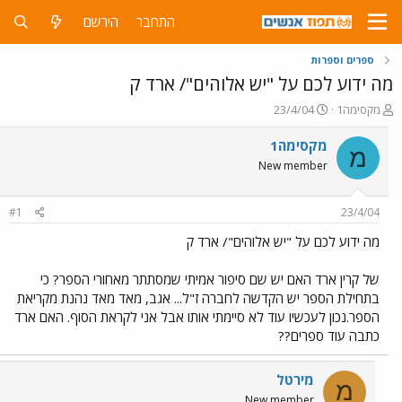
התחבר
הירשם
ספרים וספרות
מה ידוע לכם על "יש אלוהים"/ ארד ק
פ
פ
מקסימה1
23/4/04
ו
ו
ת
ר
מקסימה1
מ
ח
ס
New member
ה
ם
נ
ב
ו
ת
#1
23/4/04
ש
א
א
ר
מה ידוע לכם על "יש אלוהים"/ ארד ק
י
ך
של קרין ארד האם יש שם סיפור אמיתי שמסתתר מאחורי הספר? כי
בתחילת הספר יש הקדשה לחברה ז"ל... אגב, מאד מאד נהנת מקריאת
הספר.נכון לעכשיו עוד לא סיימתי אותו אבל אני לקראת הסוף. האם ארד
כתבה עוד ספרים??
מירטל
מ
New member