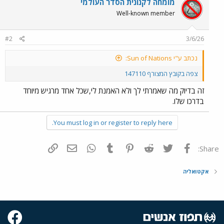
מומחה לקנונית הסדר העולמי
Well-known member
#2
3/6/26
נכתב ע"י Sun of Nations:
צפה בקובץ המצורף 147110
זה בדיוק מה שאמרתי לך ולא האמנת לי,שכל אחד מרגיש מיוחד
בדרכו שלו.
You must log in or register to reply here.
פייסבוק
Twitter
Reddit
Pinterest
Tumblr
WhatsApp
דואר אלקטרוני
הוסף קישור
Share:
אקטואליה