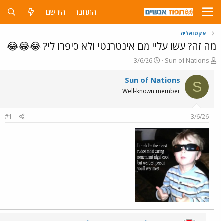
התחבר
הירשם
אקטואליה
מה זה? עשו עליי מם אינטרנטי ולא סיפרו לי? 😂😂😂
פ
פ
3/6/26
Sun of Nations
ו
ו
ת
ר
Sun of Nations
S
ח
ס
Well-known member
ה
ם
נ
ב
ו
ת
#1
3/6/26
ש
א
א
ר
י
ך