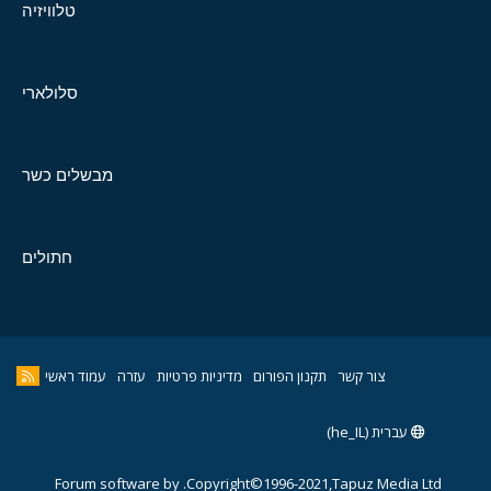
טלוויזיה
סלולארי
מבשלים כשר
חתולים
צור קשר
תקנון הפורום
מדיניות פרטיות
עזרה
עמוד ראשי
עברית (he_IL)
Forum software by
Copyright©1996-2021,Tapuz Media Ltd.