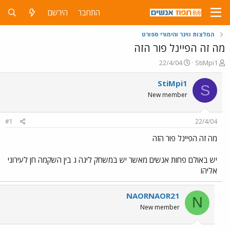
התחבר
הירשם
המלצות ווינר והימורי ספורט
מה זה הפיינל פור הזה
פ
פ
22/4/04
StiMpi1
ו
ו
ת
ר
StiMpi1
S
ח
ס
New member
ה
ם
נ
ב
ו
ת
#1
22/4/04
ש
א
א
ר
מה זה הפיינל פור הזה
י
ך
יש באולם פחות אנשים מאשר יש במשחק ליגה ג בין השקמה חן לעירוני
אליהו
NAORNAOR21
N
New member