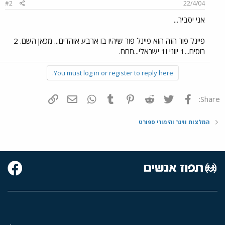
#2
22/4/04
אני יסביר...
פיינל פור הזה הוא פיינל פור שיהיו בו ארבע אוהדים... מכאן השם. 2
רוסים...1 יווני ו1 ישראלי...חחח.
You must log in or register to reply here.
פייסבוק
Twitter
Reddit
Pinterest
Tumblr
WhatsApp
דואר אלקטרוני
הוסף קישור
Share:
המלצות ווינר והימורי ספורט