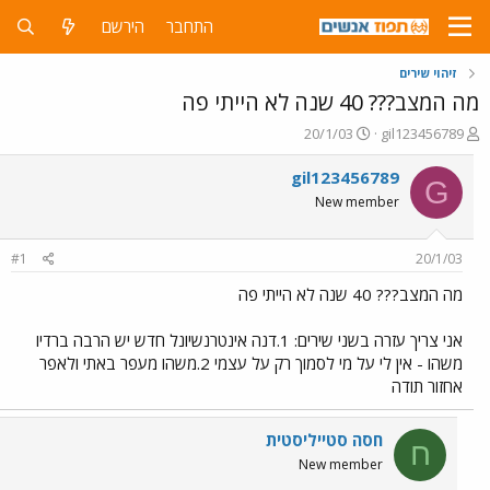
התחבר
הירשם
זיהוי שירים
מה המצב??? 40 שנה לא הייתי פה
פ
פ
20/1/03
gil123456789
ו
ו
ת
ר
gil123456789
G
ח
ס
New member
ה
ם
נ
ב
ו
ת
#1
20/1/03
ש
א
א
ר
מה המצב??? 40 שנה לא הייתי פה
י
ך
אני צריך עזרה בשני שירים: 1.דנה אינטרנשיונל חדש יש הרבה ברדיו
משהו - אין לי על מי לסמוך רק על עצמי 2.משהו מעפר באתי ולאפר
אחזור תודה
חסה סטייליסטית
ח
New member