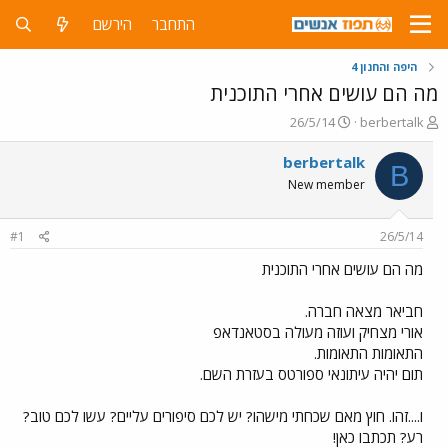
התחבר
הירשם
היפה והחנון 4
מה הם עושים אחרי התוכנית
פ
פ
26/5/14
berbertalk
ו
ו
ת
ר
berbertalk
B
ח
ס
New member
ה
ם
נ
ב
ו
ת
#1
26/5/14
ש
א
א
ר
מה הם עושים אחרי התוכנית
י
ך
חביאר מצאה חברה.
אורי מצחיק ועוזה מעולה בסטאנדאפ
התאומות התאומות.
תום יהיה עיתונאי ספורטס בעזרת השם.
ו....זהו. חוץ מאם שכחתי מישהו? יש לכם סיפורים עליים? עשו לכם טוב?
רע? תכתבו כאן!