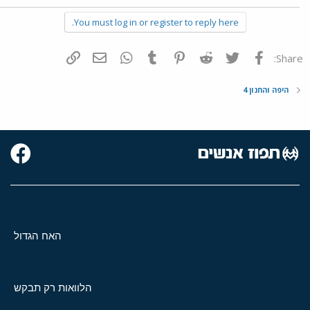
You must log in or register to reply here.
פייסבוק
Twitter
Reddit
Pinterest
Tumblr
WhatsApp
דואר אלקטרוני
הוסף קישור
Share:
היפה והחנון 4
האח הגדול
הלוואות רק תבקש