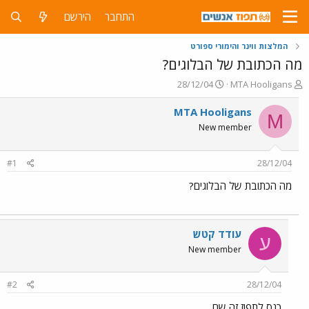
התחבר
הירשם
המלצות ווינר והימורי ספורט
מה הכתובת של הבלוגים?
פ
פ
28/12/04
MTA Hooligans
ו
ו
ת
ר
MTA Hooligans
M
ח
ס
New member
ה
ם
נ
ב
ו
ת
#1
28/12/04
ש
א
א
ר
מה הכתובת של הבלוגים?
י
ך
עודד קטש
ע
New member
#2
28/12/04
כנס לתפוז זה שם