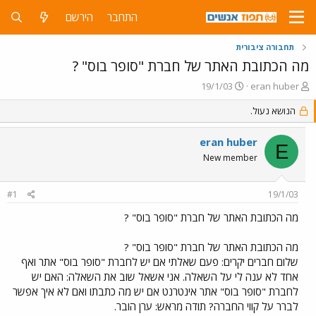
התחבר
הירשם
תחבורה ציבורית
מה הכתובת האתר של חברת "סופר בוס" ?
פ
פ
19/1/03
eran huber
ו
ו
ת
הנושא נעול.
ר
ח
ס
ה
ם
eran huber
E
נ
ב
New member
ו
ת
ש
א
א
ר
#1
19/1/03
י
ך
מה הכתובת האתר של חברת "סופר בוס" ?
מה הכתובת האתר של חברת "סופר בוס" ?
שלום חברים יקרים: פעם שאלתי אם יש לחברת "סופר בוס" אתר ואף
אחד לא ענה לי על השאלה. אני אשאל שוב את השאלה: האם יש
לחברת "סופר בוס" אתר אינטרנט אם יש מה כתבתו ואם לא איך אפשר
לברר על קווי החברה? תודה מראש: ערן הובר.