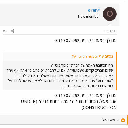
oren*
O
New member
#2
19/1/03
ענו לך בפעם הקודמת שאין לסופרבוס
נכתב ע"י eran huber:
מה הכתובת האתר של חברת "סופר בוס" ?
שלום חברים יקרים: פעם שאלתי אם יש לחברת "סופר בוס" אתר ואף אחד
לא ענה לי על השאלה. אני אשאל שוב את השאלה: האם יש לחברת
"סופר בוס" אתר אינטרנט אם יש מה כתבתו ואם לא איך אפשר לברר על
קווי החברה? תודה מראש: ערן הובר.
ענו לך בפעם הקודמת שאין לסופרבוס
אתר פעיל. הכתובת מובילה לעמוד "תחת בנייה" (UNDER
CONSTRUCTION).
הנושא נעול.