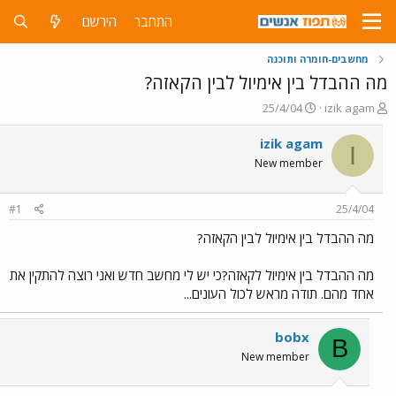
התחבר
הירשם
מחשבים-חומרה ותוכנה
מה ההבדל בין אימיול לבין הקאזה?
פ
פ
25/4/04
izik agam
ו
ו
ת
ר
izik agam
I
ח
ס
New member
ה
ם
נ
ב
ו
ת
#1
25/4/04
ש
א
א
ר
מה ההבדל בין אימיול לבין הקאזה?
י
ך
מה ההבדל בין אימיול לקאזה?כי יש לי מחשב חדש ואני רוצה להתקין את
אחד מהם. תודה מראש לכול העונים...
bobx
B
New member