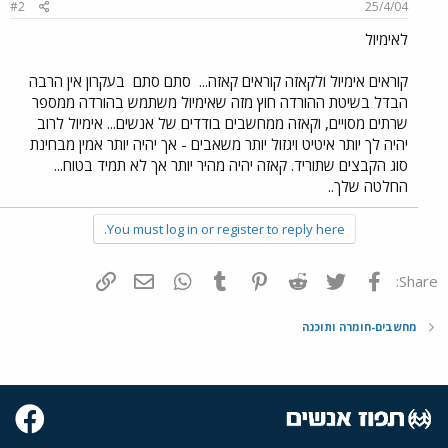
#2
25/4/04
לאימיול
קוראים אימיול ולקאזה קוראים קאזה...
סתם סתם
בעקרון אין הרבה
הבדל בשיטת ההורדה חוץ מזה שאימיול משתמש בהורדה ממספר
שרתים מסויים, וקאזה ממחשבים בודדים של אנשים... אימיול לרוב
יהיה לך יותר איטיט ויגזול יותר משאבים - אך יהיה יותר אמין מבחינת
סוג הקבצים שתוריד. קאזה יהיה מהיר יותר אך לא תמיד בטוח...
החלטה שלך..
You must log in or register to reply here.
פייסבוק
Twitter
Reddit
Pinterest
Tumblr
WhatsApp
דואר אלקטרוני
הוסף קישור
Share:
מחשבים-חומרה ותוכנה