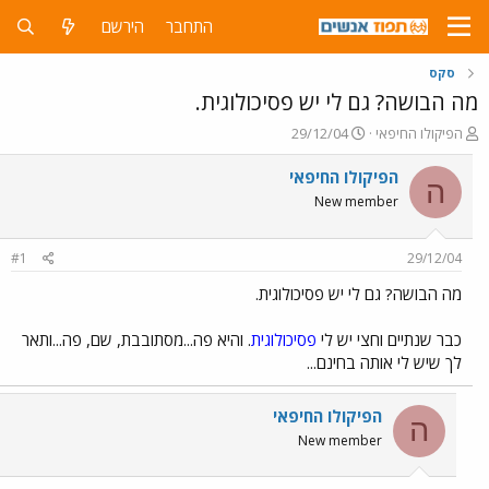
התחבר
הירשם
סקס
מה הבושה? גם לי יש פסיכולוגית.
פ
פ
הפיקולו החיפאי
29/12/04
ו
ו
ת
ר
הפיקולו החיפאי
ה
ח
ס
New member
ה
ם
נ
ב
ו
ת
#1
29/12/04
ש
א
א
ר
מה הבושה? גם לי יש פסיכולוגית.
י
ך
כבר שנתיים וחצי יש לי
פסיכולוגית
. והיא פה...מסתובבת, שם, פה...ותאר
לך שיש לי אותה בחינם...
הפיקולו החיפאי
ה
New member