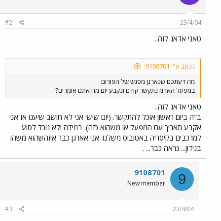
#2
23/4/04
טאני אדאג לזה..
נכתב ע"י 9108701:
מה דעתכם שנארגן מפגש של הפורום
במפעל הארגז נתקשר קודם ונקבע יום מה אתם אומרים?
טאני אדאג לזה..
ב"ה ביום ראשון אוכל להתקשר. (יום שישי אני לא חושב שיענו אז אני
אקבע תאריך עם המפעל או משהוא כזה). במידה ולא נוכל לסוע
למרכבים בקיסריה באטובוס משלנו. אני אארגן כבר איזהשהוא משהו
בנידון... נראה כבר... .
9108701
9
New member
#3
23/4/04