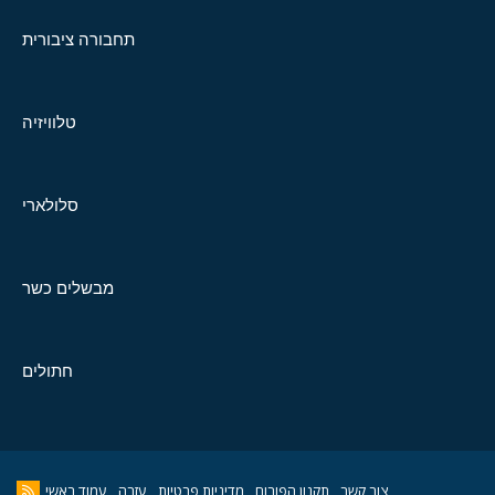
תחבורה ציבורית
טלוויזיה
סלולארי
מבשלים כשר
חתולים
צור קשר
תקנון הפורום
מדיניות פרטיות
עזרה
עמוד ראשי