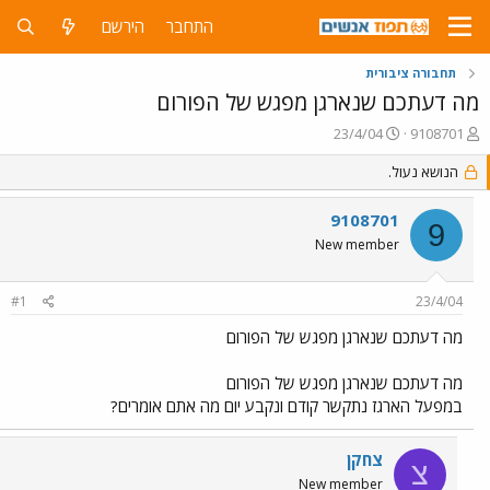
התחבר
הירשם
תחבורה ציבורית
מה דעתכם שנארגן מפגש של הפורום
פ
פ
23/4/04
9108701
ו
ו
ת
הנושא נעול.
ר
ח
ס
ה
ם
9108701
9
נ
ב
New member
ו
ת
ש
א
א
ר
#1
23/4/04
י
ך
מה דעתכם שנארגן מפגש של הפורום
מה דעתכם שנארגן מפגש של הפורום
במפעל הארגז נתקשר קודם ונקבע יום מה אתם אומרים?
צחקן
צ
New member