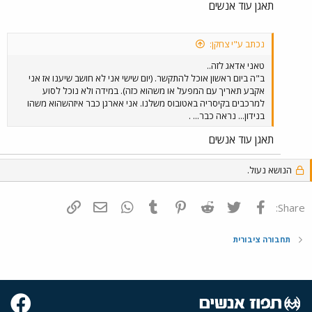
תאגן עוד אנשים
נכתב ע"י צחקן:
טאני אדאג לזה..
ב"ה ביום ראשון אוכל להתקשר. (יום שישי אני לא חושב שיענו אז אני
אקבע תאריך עם המפעל או משהוא כזה). במידה ולא נוכל לסוע
למרכבים בקיסריה באטובוס משלנו. אני אארגן כבר איזהשהוא משהו
בנידון... נראה כבר... .
תאגן עוד אנשים
הנושא נעול.
פייסבוק
Twitter
Reddit
Pinterest
Tumblr
WhatsApp
דואר אלקטרוני
הוסף קישור
Share:
תחבורה ציבורית