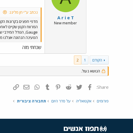
נכתב ע"י חן מלינג:
A r i e T
מדפי חפצים בקרונות הקו
New member
Gauge, הגודל המי
הטעינה הנהוגה אצלנו מקב
שכחתי מזה
הקודם
1
2
הנושא נעול.
פייסבוק
Twitter
Reddit
Pinterest
Tumblr
WhatsApp
דואר אלקטרונ
הוסף קי
Share:
פורומים
אקטואליה
על סדר היום
תחבורה ציבורית