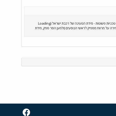
המרווח הקטן שקיים לאחסון תיקים במדפים בקרונות הקומתיים לא נובע מאוזלת יד של רכבת ישראל, אלא ממגבלות טכניות פשוטות - מידת הטעינה של רכבת ישראל (Loading
 שמירה על מרווח מספיק לראשי הנוסעים (ולמען הסר ספק, מידת