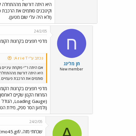
היא היתה דורשת מההתחלה להתק
וקיטבגים סותמים את הרכבת פ
(ולא היה עלי שום מטען).
24/2/05
ח
מדפי חפצים בקרונות הקומת
נכתב ע"י A r i e T:
חן מלינג
אם היתה ר"י פוקחת עיניים בז
New member
היא היתה דורשת מההתחלה לה
סותמים את הרכבת פעמיים בש
מדפי חפצים בקרונות הקומת
המרווח הקטן שקיים לאחסון
(ng Gauge
(ולמען הסר ספק, מידת הטע
24/2/05
A
שכחתי מזה../images/Emo45.gif