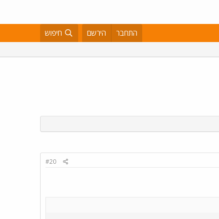
התחבר
הירשם
חיפוש
#20