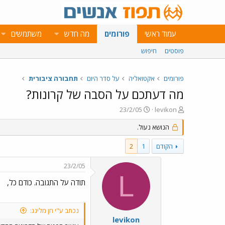
עמוד ראשי
פורומים
מה חדש
משתמשים
פוסטים
חיפוש
פורומים
אקטואליה
על סדר היום
תחבורה ציבורית
מה דעתכם על הסבה של קרונות?
פ
פ
23/2/05
levikon
ו
ו
ת
ר
הנושא נעול.
ח
ס
ה
ם
הקודם
1
2
נ
ב
ו
ת
23/2/05
ש
א
L
א
ר
תודה על התגובה. כודם כל,
י
ך
נכתב ע"י חן מלינג:
levikon