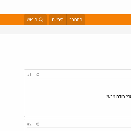
התחבר
הירשם
חיפוש
#1
מר? תודה מראש
#2