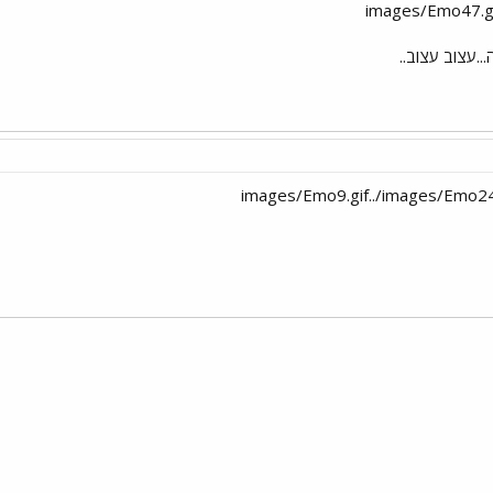
י
שור