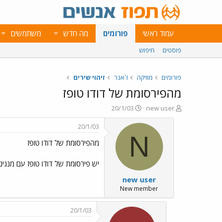
עמוד ראשי
פורומים
מה חדש
משתמשים
פוסטים
חיפוש
פורומים
מוזיקה
ז`אנר
זיהוי שירים
מהפירסומת של דודו טופז
פ
פ
20/1/03
new user
ו
ו
ת
ר
20/1/03
ח
ס
N
מהפירסומת של דודו טופז
ה
ם
נ
ב
ו
ת
יש פירסומת של דודו טופז עם מנג
ש
א
new user
א
ר
י
New member
ך
20/1/03