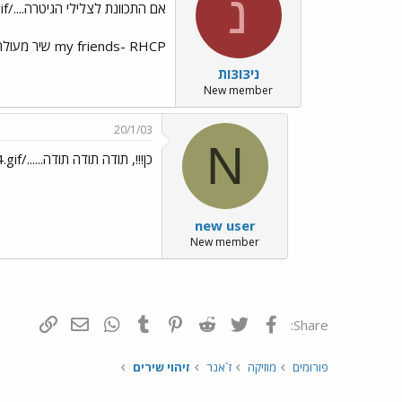
נ
אם התכוונת לצלילי הגיטרה..../images/Emo47.gif
my friends- RHCP שיר מעולה...עצוב עצוב..
ני3ו3ות
New member
20/1/03
N
כן!!!, תודה תודה תודה....../images/Emo9.gif../images/Emo24.gif
new user
New member
פייסבוק
Twitter
Reddit
Pinterest
Tumblr
WhatsApp
דואר אלקטרונ
הוסף קי
Share:
פורומים
מוזיקה
ז`אנר
זיהוי שירים