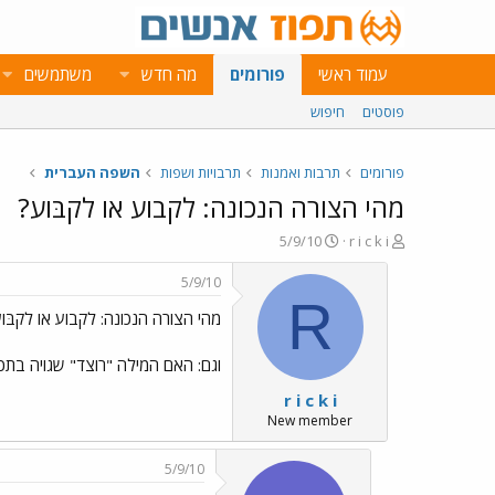
עמוד ראשי
פורומים
מה חדש
משתמשים
פוסטים
חיפוש
פורומים
תרבות ואמנות
תרבויות ושפות
השפה העברית
מהי הצורה הנכונה: לקבוע או לקבּוע?
פ
פ
5/9/10
r i c k i
ו
ו
ת
ר
5/9/10
ח
ס
R
מהי הצורה הנכונה: לקבוע או לקבּו
ה
ם
נ
ב
ו
ת
וגם: האם המילה "רוצד" שגויה בתכל
ש
א
r i c k i
א
ר
י
New member
ך
5/9/10