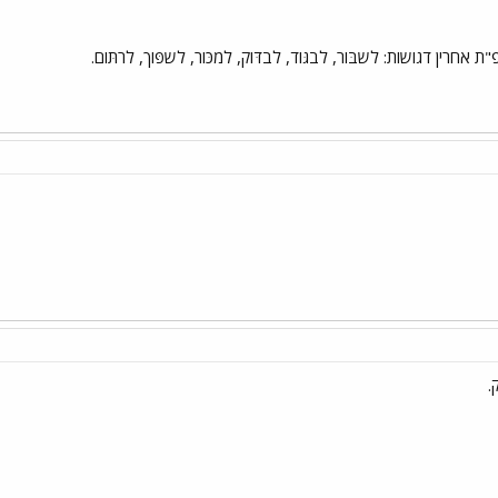
אחרין דגושות: לשבּור, לבגּוד, לבדּוק, למכּור, לשפּוך, לרתּום.
.