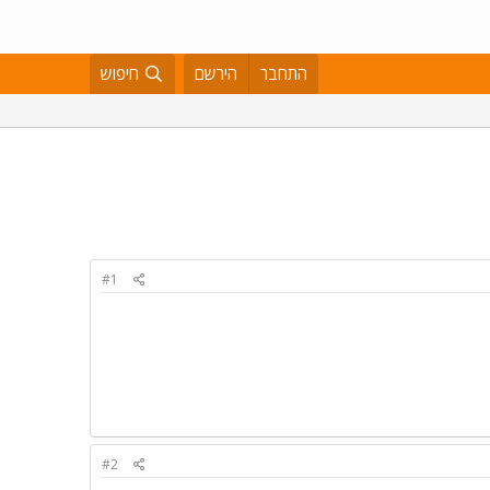
התחבר
הירשם
חיפוש
#1
#2