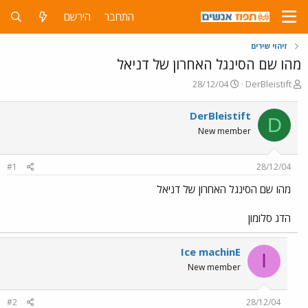
התחבר
הירשם
זיהוי שירים
מהו שם הסינגל האחרון של דניאל
פ
פ
28/12/04
DerBleistift
ו
ו
ת
ר
DerBleistift
D
ח
ס
New member
ה
ם
נ
ב
ו
ת
#1
28/12/04
ש
א
א
ר
מהו שם הסינגל האחרון של דניאל
י
ך
הדג סלומון
Ice machinE
I
New member
#2
28/12/04