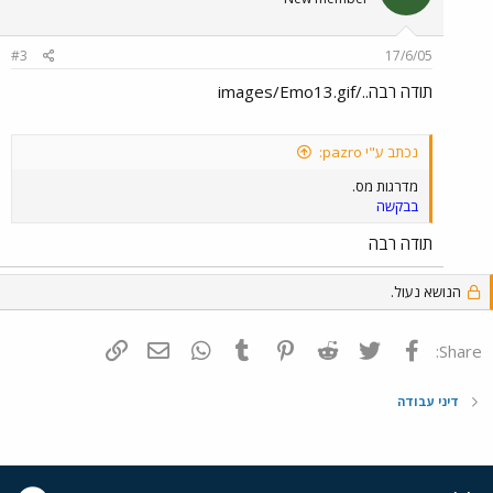
#3
17/6/05
תודה רבה../images/Emo13.gif
נכתב ע"י pazro:
מדרגות מס.
בבקשה
תודה רבה
הנושא נעול.
פייסבוק
Twitter
Reddit
Pinterest
Tumblr
WhatsApp
דואר אלקטרוני
הוסף קישור
Share:
דיני עבודה