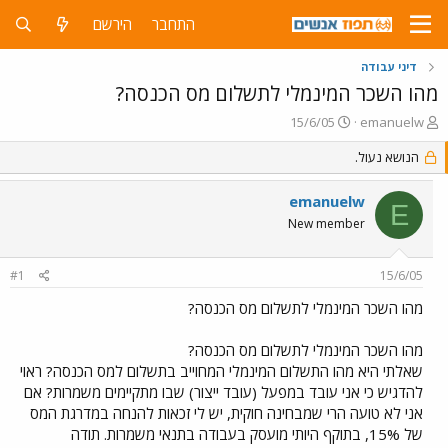
התחבר
הירשם
דיני עבודה
מהו השכר המינמלי לתשלום מס הכנסה?
פ
פ
15/6/05
emanuelw
ו
ו
ת
הנושא נעול.
ר
ח
ס
ה
ם
emanuelw
E
נ
ב
New member
ו
ת
ש
א
א
ר
#1
15/6/05
י
ך
מהו השכר המינמלי לתשלום מס הכנסה?
מהו השכר המינמלי לתשלום מס הכנסה?
שאלתי היא מהו התשלום המינמלי המחוייב בתשלום למס הכנסה? ראוי
להדגיש כי אני עובד במפעל (עובד ייצור) שבו מתקיימים משמרות? אם
אני לא טועה הרי שמבחינה חוקית, יש לי זכאות להנחה במדרגת המס
של 15%, בתוקף היותי מועסק בעבודה בתנאי משמרות. תודה