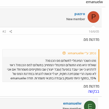
emanuelw
pazro
P
New member
#2
16/6/05
מדרגות מס.
נכתב ע"י emanuelw:
מהו השכר המינמלי לתשלום מס הכנסה?
שאלתי היא מהו התשלום המינמלי המחוייב בתשלום למס הכנסה? ראוי
להדגיש כי אני עובד במפעל (עובד ייצור) שבו מתקיימים משמרות? אם אני
לא טועה הרי שמבחינה חוקית, יש לי זכאות להנחה במדרגת המס של
15%, בתוקף היותי מועסק בעבודה בתנאי משמרות. תודה emanuelw
מדרגות מס.
בבקשה
emanuelw
E
New member