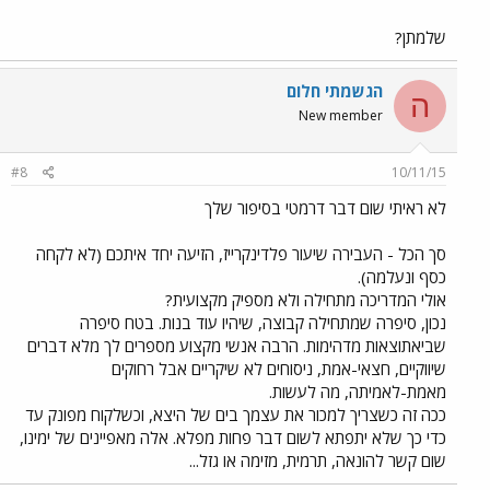
שלמתן?
הגשמתי חלום
ה
New member
#8
10/11/15
לא ראיתי שום דבר דרמטי בסיפור שלך
סך הכל - העבירה שיעור פלדינקרייז, הזיעה יחד איתכם (לא לקחה
כסף ונעלמה).
אולי המדריכה מתחילה ולא מספיק מקצועית?
נכון, סיפרה שמתחילה קבוצה, שיהיו עוד בנות. בטח סיפרה
שביאתוצאות מדהימות. הרבה אנשי מקצוע מספרים לך מלא דברים
שיווקיים, חצאי-אמת, ניסוחים לא שיקריים אבל רחוקים
מאמת-לאמיתה, מה לעשות.
ככה זה כשצריך למכור את עצמך בים של היצא, וכשלקוח מפונק עד
כדי כך שלא יתפתא לשום דבר פחות מפלא. אלה מאפיינים של ימינו,
שום קשר להונאה, תרמית, מזימה או גזל...