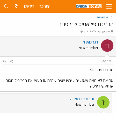
התחבר
הירשם
פילאטיס
מדריכת פילאטיס שרלטנית
פ
פ
שירית נוי
4/11/15
ו
ו
ת
ר
דנדנה18
ד
ח
ס
New member
ה
ם
נ
ב
ו
ת
#2
4/11/15
ש
א
א
ר
מה חוצפה בזה?
י
ך
אם את לא רוצה שאנשים שיראו שאת שמנה אז תעשי את הפרופיל חסום.
או תעשי דיאטה
זרבובית מצויה
ז
New member