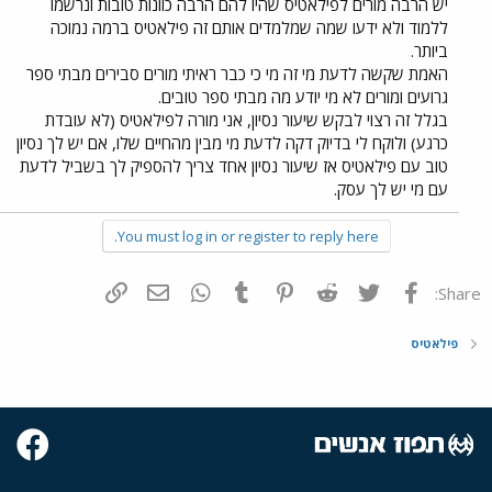
יש הרבה מורים לפילאטיס שהיו להם הרבה כוונות טובות ונרשמו
ללמוד ולא ידעו שמה שמלמדים אותם זה פילאטיס ברמה נמוכה
ביותר.
האמת שקשה לדעת מי זה מי כי כבר ראיתי מורים סבירים מבתי ספר
גרועים ומורים לא מי יודע מה מבתי ספר טובים.
בגלל זה רצוי לבקש שיעור נסיון, אני מורה לפילאטיס (לא עובדת
כרגע) ולוקח לי בדיוק דקה לדעת מי מבין מהחיים שלו, אם יש לך נסיון
טוב עם פילאטיס אז שיעור נסיון אחד צריך להספיק לך בשביל לדעת
עם מי יש לך עסק.
You must log in or register to reply here.
פייסבוק
Twitter
Reddit
Pinterest
Tumblr
WhatsApp
דואר אלקטרוני
הוסף קישור
Share:
פילאטיס