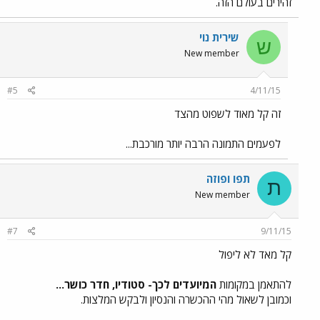
זהירים בעולם הזה.
שירית נוי
ש
New member
#5
4/11/15
זה קל מאוד לשפוט מהצד
לפעמים התמונה הרבה יותר מורכבת...
תפו ופוזה
ת
New member
#7
9/11/15
קל מאד לא ליפול
להתאמן במקומות
המיועדים לכך- סטודיו, חדר כושר...
וכמובן לשאול מהי ההכשרה והנסיון ולבקש המלצות.