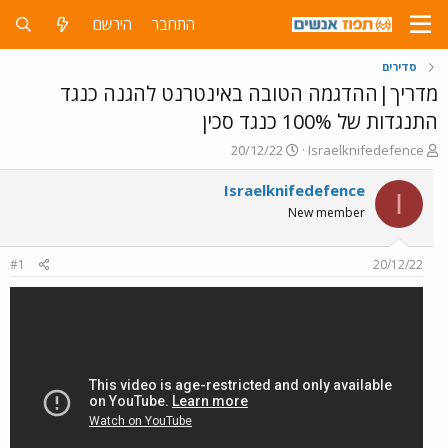
התחבר
הירשם
סדירים
מדריך|ההדגמה הטובה באינטרנט להגנה כנגד
התנגדות של 100% כנגד סכין
פ
פ
20/12/22
Israelknifedefence
ו
ו
ת
ר
Israelknifedefence
I
ח
ס
New member
ה
ם
נ
ב
ו
ת
#1
20/12/22
ש
א
א
ר
י
ך