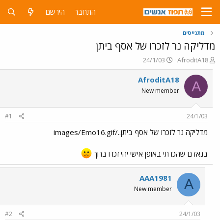
התחבר
הירשם
מתגייסים
מדליקה נר לזכרו של אסף ביתן
פ
פ
24/1/03
AfroditA18
ו
ו
ת
ר
AfroditA18
A
ח
ס
New member
ה
ם
נ
ב
ו
ת
#1
24/1/03
ש
א
א
ר
מדליקה נר לזכרו של אסף ביתן../images/Emo16.gif
י
ך
בנאדם שהכרתי באופן אישי יהי זכרו ברוך
AAA1981
A
New member
#2
24/1/03