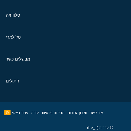
טלוויזיה
סלולארי
מבשלים כשר
חתולים
צור קשר
תקנון הפורום
מדיניות פרטיות
עזרה
עמוד ראשי
עברית (he_IL)