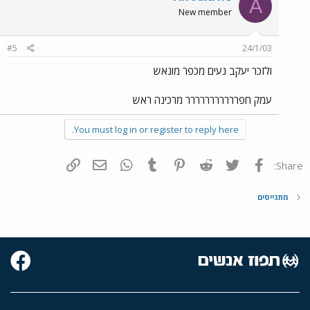
A
New member
#5
24/1/03
ולזכר יעקב נעים מכפר מונאש
עמק חפררררררררררר מרכינה ראש
You must log in or register to reply here.
פייסבוק
Twitter
Reddit
Pinterest
Tumblr
WhatsApp
דואר אלקטרוני
הוסף קישור
Share:
מתגייסים