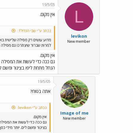
19/5/05
L
אין מקום.
נכתב ע"י שבי הגדול1:
levikon
מדוע עושים רק מסילה שלישית באיי
New member
למרות שברור שיצתרכו גם מסילה ר
אין מקום.
גם ככה כדי לעשות את המסילה הש
הנחל מתחת ליפו בצינור ומשם לים.
19/5/05
אתה בטוח?
נכתב ע"י levikon:
Image of me
אין מקום.
New member
גם ככה כדי לעשות את המסילה ה
בצינור ומשם לים. יותר מידי כסף, 