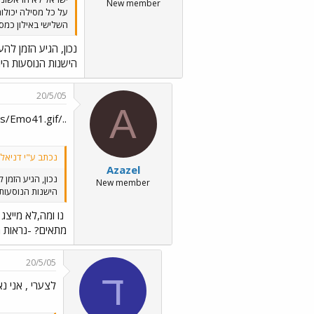
New member
על כל מסילה יכולו
השלישי באילון כמסי
נכון, הגיע הזמן לה
הישנות הנוסעות היו
20/5/05
A
../images/Emo41.gifנו ומה,לא מייצג את המדינה באופן
נכתב ע"י דניאל 
Azazel
נכון, הגיע הזמן
New member
הישנות הנוסעות 
נו ומה,לא מייצג
מתאים? -נראות מ
20/5/05
ד
לצערי , אני נ