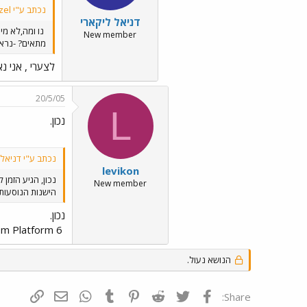
נכתב ע"י Azazel:
דניאל ליקארי
נו ומה,לא מי
New member
מתאים? -נראו
לצערי , אני נ
20/5/05
L
נכון.
נכתב ע"י דניאל 
levikon
נכון, הגיע הזמן
New member
הישנות הנוסעות 
נכון.
last call for "Natbag Express" train from Platform 6
הנושא נעול.
פייסבוק
Twitter
Reddit
Pinterest
Tumblr
WhatsApp
דואר אלקטרונ
הוסף קי
Share: