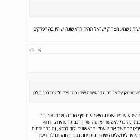
ה שזה נשמע מצחיק ישראל תהיה הראשונה שיהיו בה "פקקים"
#8
מע מצחיק ישראל תהיה הראשונה שיהיו בה "פקקים" גם ברכבות לכן
ע או מירושלים. היא לא תוסיף הרבה. ויגרמו איחורים
-בנימינה כדי לאפשר עקיפה של הרכבת המהירה, ודחוף
ירצו להמשיך את שאטלי הראשונים-לוד לת"א, זה כבר יסתום
 האיילון תהיינה 4-6 מסילות, כדי לקבל את הקו המהיר לירושלים (שיהיה בתדירות גבוהה) והקוים למודיעין