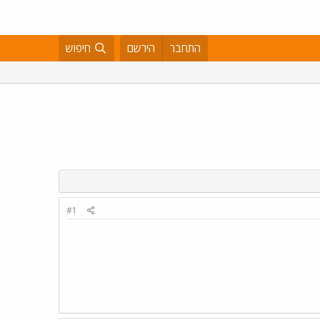
התחבר
הירשם
חיפוש
#1