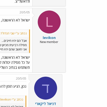
ולראשל"צ.
20/5/05
L
ישראל לא הראשונה, ו
נכתב ע"י שבי הגדול1:
levikon
אבל הם יהיו חייבים...
New member
מסילה רביעית מכיוון 
אני חושב שהם יהיו חיי
ישראל לא הראשונה, ו
על כל מסילה יכולות 
תשתמש בנתיב השלישי ב
20/5/05
ד
נכון, הגיע הזמן לה
נכתב ע"י levikon:
דניאל ליקארי
ישראל לא הראשונה,