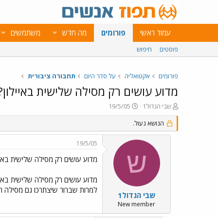
עמוד ראשי
פורומים
מה חדש
משתמשים
פוסטים
חיפוש
פורומים
אקטואליה
על סדר היום
תחבורה ציבורית
מדוע עושים רק מסילה שלישית באיילון?
פ
פ
שבי הגדול1
19/5/05
ו
ו
ת
הנושא נעול.
ר
ח
ס
ה
ם
19/5/05
נ
ב
ש
ו
ת
מדוע עושים רק מסילה שלישית באיי
ש
א
א
ר
מדוע עושים רק מסילה שלישית באיי
י
למרות שברור שיצתרכו גם מסילה רב
ך
שבי הגדול1
New member