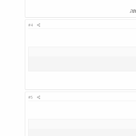
תה.
#4
#5