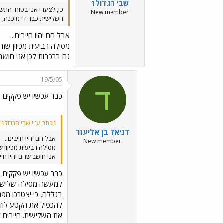
שבי הגדול1
כן, לצערי אני בטוח. הת
New member
השלישית כבר די מוכנה, ה
אבל הם יהיו חייבים...
מסילה רביעית מכיוון שז
גם ברכבות לכן אני חושב 
19/5/05
ד
כבר עכשיו יש פקקים.
נכתב ע"י שבי הגדול1:
דניאל בן אליעזר
אבל הם יהיו חייבים...
New member
מסילה רביעית מכיוון 
אני חושב שהם יהיו חיי
כבר עכשיו יש פקקים.
למעשה מסילה שלישית 
בגללה, כי יצטרכו מפ
להכפיל את הקטע לוד-נ