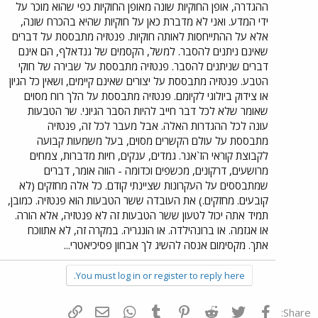
ההגדרה, אופן החוקיות שונה מאופן החוקיות כפי שהוא מוכר על
ידי המדע. ואני לא מדברת כאן על חוקיות שהיא בהכרח שונה,
אלא על ההתייחסות לאותה חוקיות. פנטזיה מתבססת על דברים
שאינם ניתנים להסבר. למשל, הקסמים של גנדאלף, הם אינם
דברים שניתנים להסבר. פנטזיה מתבססת על שבירה של חוקי
הטבע. פנטזיה מתבססת על יצורים שאינם קיימים, ושאין כל הגיון
או צידוק ביולוגי לקיומם. פנטזיה מתבססת על הלך רוח מסוים
שאומר שלא לכל דבר חייב להיות הסבר הגיוני. שר הטבעות
עונה לכל ההגדרות האלה. אבל מעבר לכל זה, פנטזיה
מתבססת על עולם הקשרים מסוים, בעל משמעות קבועה
לקבוצת קוראי הז`אנר. גמדים, ענקים, חיות מדברות, צמחים
מרושעים, דרקונים, מכשפים וכדומה - הווה אומר, דברים
שמתבססים על העקרונות שציינתי קודם. כל אלה מחזקים (לא
קובעים. מחזקים.) את העובדה ששר הטבעות הוא פנטזיה. כמובן,
תמיד אתה יכול לטעון ששר הטבעות זה לא פנטזיה, אלא הורה.
או אגזמה. או ברונהילדה. או הונגריה. במקרה זה, לא אתווכח
אתך. מקסימום אנסה להשיג לך אבחון פסיכיאטרי...
You must log in or register to reply here.
פייסבוק
Twitter
Reddit
Pinterest
Tumblr
WhatsApp
דואר אלקטרוני
הוסף קישור
Share: