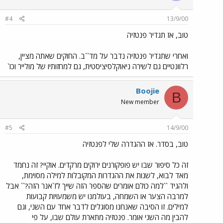
#4
13/9/00
טוב, אז תגדיר פנטזיה
ואחרי שתגדיר פנטזיה נדבר על מד``ב. החוקים שאתה מציין,
רלוונטיים גם לשירה ניאוקלסיציסטית, גם למחזותיו של מולייר וכו`
Boojie
B
New member
#5
14/9/00
טוב, בסדר. אז ההגדרה שלי לפנטזיה
זה כל סיפור שבו יש פופקורנים ירוקים מרקדים. אוקיי? זה נחמד
מאד לבוא, לשנות את ההגדרות המקובלות למילה מסוימת,
ולהגיד ``למה כולם אומרים שהספר הזה שייך לז`אנר הזה?`` אבל
למרבה הצער או השמחה, בעולמנו יש משמעויות קבועות
למילים. זו הסיבה שאנחנו מסוגלים לדבר אחד עם השני, וגם
להבין מה השני אומר. פנטזיה מתארת עולם שבו, על פי