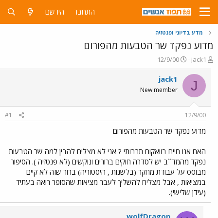
התחבר
הירשם
מדע בדיוני ופנטזיה
מדוע נפקד שר הטבעות מהפורום
פ
פ
12/9/00
jack1
ו
ו
ת
ר
jack1
J
ח
ס
New member
ה
ם
נ
ב
ו
ת
#1
12/9/00
ש
א
א
ר
מדוע נפקד שר הטבעות מהפורום
י
ך
האם אנו חיים בוואקום תרבותי ? אני לא מצליח להבין למה שר הטבעות
נפקד מהמד``ב יש לסדרה חוקים ברורים ונוקשים (לא פנטזיה ). הסיפור
מבוסס על עבודת מחקר (בלשנות , היסטוריה) ברור שזה לא קיים
במציאות , אבל מצליח להשליך לעבר מציאות שהסופר רואה בעתיד
(עידן שלישי).
wolfDragon