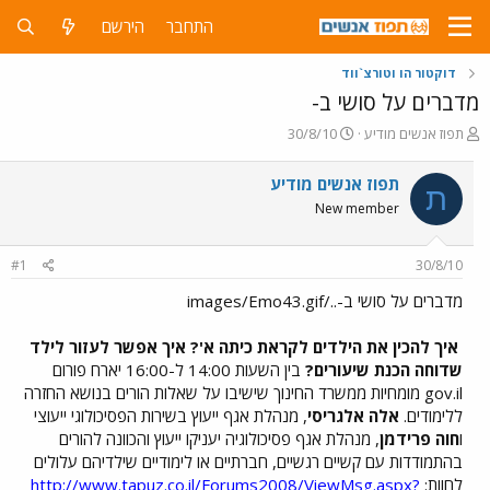
התחבר
הירשם
דוקטור הו וטורצ`ווד
מדברים על סושי ב-
פ
פ
תפוז אנשים מודיע
30/8/10
ו
ו
ת
ר
תפוז אנשים מודיע
ת
ח
ס
New member
ה
ם
נ
ב
ו
ת
#1
30/8/10
ש
א
א
ר
מדברים על סושי ב-../images/Emo43.gif
י
ך
איך להכין את הילדים לקראת כיתה א'? איך אפשר לעזור לילד
שדוחה הכנת שיעורים?
בין השעות 14:00 ל-16:00 יארח פורום
gov.il מומחיות ממשרד החינוך שישיבו על שאלות הורים בנושא החזרה
ללימודים.
אלה אלגריסי
, מנהלת אגף ייעוץ בשירות הפסיכולוגי ייעוצי
ו
חוה פרידמן
, מנהלת אגף פסיכולוגיה יעניקו ייעוץ והכוונה להורים
בהתמודדות עם קשיים רגשיים, חברתיים או לימודיים שילדיהם עלולים
לחוות:
http://www.tapuz.co.il/Forums2008/ViewMsg.aspx?