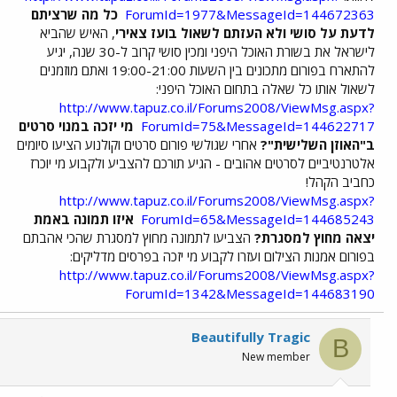
ForumId=1977&MessageId=144672363
כל מה שרציתם
לדעת על סושי ולא העזתם לשאול
בועז צאירי
, האיש שהביא
לישראל את בשורת האוכל היפני ומכין סושי קרוב ל-30 שנה, יגיע
להתארח בפורום מתכונים בין השעות 19:00-21:00 ואתם מוזמנים
לשאול אותו כל שאלה בתחום האוכל היפני:
http://www.tapuz.co.il/Forums2008/ViewMsg.aspx?
ForumId=75&MessageId=144622717
מי יזכה במנוי סרטים
ב"האוזן השלישית"?
אחרי שגולשי פורום סרטים וקולנוע הציעו סיומים
אלטרנטיביים לסרטים אהובים - הגיע תורכם להצביע ולקבוע מי יוכרז
כחביב הקהל!
http://www.tapuz.co.il/Forums2008/ViewMsg.aspx?
ForumId=65&MessageId=144685243
איזו תמונה באמת
יצאה מחוץ למסגרת?
הצביעו לתמונה מחוץ למסגרת שהכי אהבתם
בפורום אמנות הצילום ועזרו לקבוע מי יזכה בפרסים מדליקים:
http://www.tapuz.co.il/Forums2008/ViewMsg.aspx?
ForumId=1342&MessageId=144683190
Beautifully Tragic
B
New member