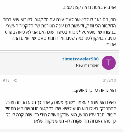
אוי בוא באמת נראה קצת עצוב
מה, מה כאב לו להישאר לעוד עונה עם הדוקטור, לשבוא שיא בתור
הדוקטור הכי וותיק, ולעשות לנו עונה מטורפת של הדוקטור העשירי
בניצוחו של מופאט? *נזכרת בסיפור שזכה אם אני לא טועה בפרס
כתיבה באיקון לפני כמה שנים..על החנות DVD של עולם המה
אם..*
timetraveler900
T
New member
#18
31/8/10
הוא נראה כל כך מאופק....
כאילו הוא אומר לעצמו- "שתף פעולה, אחר כך תגיע הביתה ותוכל
להתפרק" כאילו הוא הגיע לשיא שלו בדוקטור הו ומשם הוא מתחיל
ליפול. חבל עליו ממש, הוא שחקן מעולה מידי כדי שזה יקרה לו כל
כך מהר (אם זה מה שקורה לו- ממש מקווה שלא)