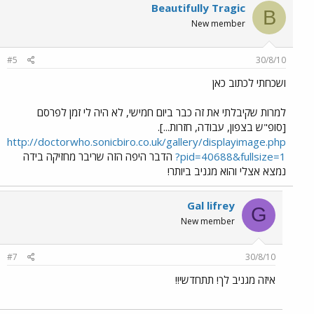
Beautifully Tragic
B
New member
#5
30/8/10
ושכחתי לכתוב כאן
למרות שקיבלתי את זה כבר ביום חמישי, לא היה לי זמן לפרסם
[סופ"ש בצפון, עבודה, חזרות...].
http://doctorwho.sonicbiro.co.uk/gallery/displayimage.php
?pid=40688&fullsize=1
הדבר היפה הזה שריבר מחזיקה בידה
נמצא אצלי והוא מגניב ביותר!
Gal lifrey
G
New member
#7
30/8/10
איזה מגניב לך! תתחדשי!!