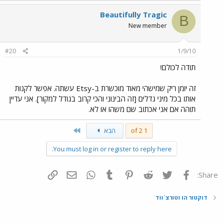
Beautifully Tragic
B
New member
#20
1/9/10
תודה לכולם!
זה יומן ריק שמישהי מאוד מוכשרת ב-Etsy עשתה. אפשר לקנות
אותו בכל מיני גדלים [זה הבינוני והכי קרוב בגודל למקור]. אני עדיין
תוהה אם אני אכתוב שם משהו או לא.
Last
1 of 2
הבא
You must log in or register to reply here.
פייסבוק
Twitter
Reddit
Pinterest
Tumblr
WhatsApp
דואר אלקטרוני
הוסף קישור
Share:
דוקטור הו וטורצ`ווד