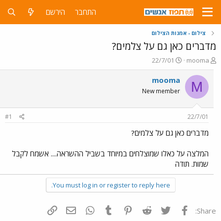
התחבר
הירשם
צילום - אמנות הצילום
מדברים כאן גם על צלמים?
פ
פ
22/7/01
mooma
ו
ו
ת
ר
mooma
M
ח
ס
New member
ה
ם
נ
ב
ו
ת
#1
22/7/01
ש
א
א
ר
מדברים כאן גם על צלמים?
י
ך
המלצה על כאלו שמוצלחים במיוחד בשביל ההשראה.... אשמח לקבל
שמות. תודה
You must log in or register to reply here.
פייסבוק
Twitter
Reddit
Pinterest
Tumblr
WhatsApp
דואר אלקטרוני
הוסף קישור
Share: