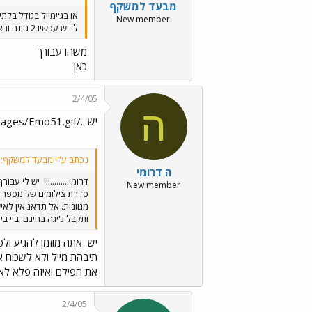
מבעד למשקף
או בג'ימייל בגודל בלתי
New member
לי יש עכשיו 2 ג'יגה וחצי והזמנות לכל מי שרוצה.
משהו עבורך
כאן
2/4/05
ה
יש ../images/Emo51.gif אתה מוזמן להגיע ולפתוח לי
נכתב ע"י מבעד למשקף:
ה דרומי
דרומי.........!!!
יש לי עבורך
New member
סדרת צילומים של מספר א
מגוונות. אל תדאג אין לא
ותקבל ג'יגה בחינם. ביי בי
יש
אתה מוזמן להגיע ולפ
תיבהת מייל ולא לשכוח א
את הפילם ואיזה פלא לא
2/4/05