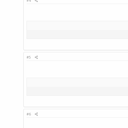
#4
#5
#6