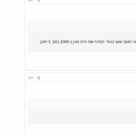
#8
1.לפי מה ששמעתי המגדל בכלל יבנה בדרך בגין [פ"ת לשעבר] בת"א. 2.לפי מה שהבנתי כל הפרויקט הוקפא, ואני חושב שאף בוטל. הסיכוי שזה יהיה מוכן ב-2009 נמוך. 3.ייתכן
#9