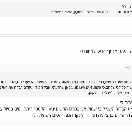
 מוגבל
omer.simha@gmail.com
וטובוסים נטושים,במקומות נידחים. כמובן שאתה תיהיה הראשון להחשף להם,ןתחליט מה
יש דופליקט שלהם,כי פשוט איש אינו מגיע לאן שהגעתי. אבל חמודי....קודם תנקה את האי 
י חמוד שלי וד"ש לבנות ולקטן.
תוח לי
ת הבחור השני קובי שמו?. אני במרכז הדשים יגיעו. הקטנה היתה יומים בטיול צ
 היו פילים במצלמה חמודה העיקר הכונה הטובה שהיתה לה.