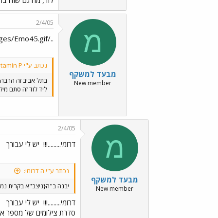
2/4/05
מ
../images/Emo45.gif
נכתב ע"י vitamin P:
מבעד למשקף
בתל אביב זה הרבה י
New member
ליד לוד זה סתם מיק
2/4/05
מ
דרומי.........!!!
יש לי עבורך
נכתב ע"י ה דרומי:
מבעד למשקף
יבנה ב"ה{ניצב"א בקרית נמ
New member
דרומי.........!!!
יש לי עבורך
סדרת צילומים של מספר או