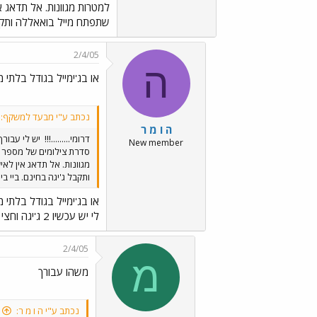
למטרות מגוונות. אל תדאג א
שתפתח מייל בואאללה ותקבל 
2/4/05
ה
או בג'ימייל בגודל בלתי מ
נכתב ע"י מבעד למשקף:
ה ו מ ר
דרומי.........!!!
יש לי עבורך
New member
סדרת צילומים של מספר א
מגוונות. אל תדאג אין לא
ותקבל ג'יגה בחינם. ביי בי
או בג'ימייל בגודל בלתי מ
לי יש עכשיו 2 ג'יגה וחצי והזמנות לכל מי שרוצה.
2/4/05
מ
משהו עבורך
נכתב ע"י ה ו מ ר: