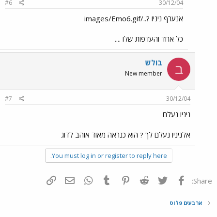
#6
30/12/04
אנערף ניניו ?../images/Emo6.gif
כל אחד והעדפות שלו ....
בולש
ב
New member
#7
30/12/04
ניניו נעלם
אלניניו נעלם לך ? הוא כנראה מאוד אוהב לדוג
You must log in or register to reply here.
פייסבוק
Twitter
Reddit
Pinterest
Tumblr
WhatsApp
דואר אלקטרוני
הוסף קישור
Share:
ארבעים פלוס