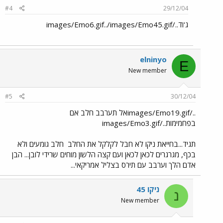
#4
29/12/04
ג'וד../images/Emo6.gif../images/Emo45.gif
elninyo
E
New member
#5
30/12/04
../images/Emo19.gifאל תערבב חלב אם
בפחמימות../images/Emo3.gif
תגיד...בחייאת ניקו לא חבל לקלקל את החלב
חלב גומעים ולא
בכף, מגרגרים לכאן לכאן ועם קצה הלשון מוחים שרידי לובן... הבן
אדם הלך וערבב עם תירס בצליל אמריקאי...
ניקו 45
נ
New member