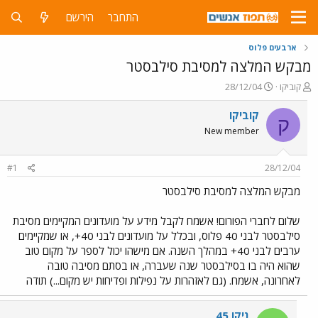
התחבר
הירשם
ארבעים פלוס
מבקש המלצה למסיבת סילבסטר
פ
פ
קוביקו
28/12/04
ו
ו
ת
ר
קוביקו
ק
ח
ס
New member
ה
ם
נ
ב
ו
ת
#1
28/12/04
ש
א
א
ר
מבקש המלצה למסיבת סילבסטר
י
ך
שלום לחברי הפורום! אשמח לקבל מידע על מועדונים המקיימים מסיבת
סילבסטר לבני 40 פלוס, ובכלל על מועדונים לבני 40+, או שמקיימים
ערבים לבני 40+ במהלך השנה. אם מישהו יכול לספר על מקום טוב
שהוא היה בו בסילבסטר שנה שעברה, או בסתם מסיבה טובה
לאחרונה, אשמח. (גם לאזהרות על נפילות ופדיחות יש מקום...) תודה
ניקו 45