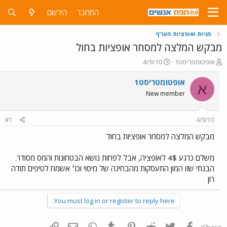
התחבר
הירשם
מניות ואופציות מעו"ף
מבקש המלצה למסחר אופציות בחול
פ
פ
אופטומטריסט1
4/9/10
ו
ו
ת
ר
אופטומטריסט1
א
ח
ס
New member
ה
ם
נ
ב
ו
ת
#1
4/9/10
ש
א
א
ר
מבקש המלצה למסחר אופציות בחול
י
ך
משלם כרגע 4$ לאופציה, אבל לפחות נושא הבטחונות והמס מסודר.
הבנתי שזו המון התעסקות מהבחינה של מיסוי וכו׳ אשמח לטיפים תודה
רון
You must log in or register to reply here.
פייסבוק
Twitter
Reddit
Pinterest
Tumblr
WhatsApp
דואר אלקטרוני
הוסף קישור
Share: