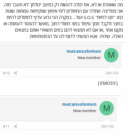
מה שאמרת או לא, את יכולה לעשות רק כמיטב יכולתך לא מעבר מזה.
אני ממליצה שתלכי עם החתולים לימי אימוץ שמקיימות עמותות שונות
כמו: "תנו לחיות" S.O.S ועוד... במקרה הכי גרוע עדיף לחתולים להיות
בחצר ולקבל ממך טיפול בתור חתולי רחוב ,מאשר להמסר לעמותה או
מקום אחר ,אז אם לא תמצאי להם בתים תשאירי אותם בתנאים
האלה. שיהיה
אנא המשיכי לדווח לנו על ההתפתחויות.
matansolomon
M
New member
#10
28/1/03
|EMO33|
matansolomon
M
New member
#11
28/1/03