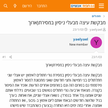
התחבר
הירשם
חתולים
מבקשת עיצה מבעלי ניסיון במסירת(ארוך
פ
פ
23/1/03
yaelyael
ו
ו
ת
ר
yaelyael
Y
ח
ס
New member
ה
ם
נ
ב
ו
ת
#1
23/1/03
ש
א
א
ר
מבקשת עיצה מבעלי ניסיון במסירת(ארוך
י
ך
מבקשת עיצה מבעלי ניסיון במסירת גורי חתולים לאימוץ: יש אצלי שני
חתלתולים בני חמישה וחצי חודשים שאני מתכוונת למסור לאימוץ.
פירסמתי גם בפורום הזה וגם בפורומים אחרים הודעות. אזכיר את הסיפור
בקצרה. מצאתי ארבעה גורי חתולים נטושים בני שבועיים. גידלתי אותם.
שניים אומצו (כל אחד בנפרד). נשארו אצלי שניים, אח ואחות. בערך
בגיל שלושה חודשים הבאתי אותם ליום אימוץ ב-SOS , ואז החתולה
אומצה. אחרי כמה ימים היא הוחזרה (בצער) כשהתברר שיש מישהו