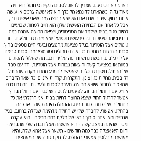
הארגז לא הכי נעים. שצריך לדאוג לסביבה נקייה כי חתול הוא חיה
מאוד נקיה וכשהארגז לדוגמא מלוכלך הוא לא עושה צרכים או עושה
אותם בחוץ. שיבינו שגם אם הוא יוצא החוצה (מה שאני אישית נגד,
אבל כל אחד עם הבחירה האישית שלו) הוא חייב לפחות שבועיים
להיות סגור בבית שילמד את הטריטוריה, ויציאה החוצה אומרת כמה
דברים: יותר טיפולים נגד פרעושים וכפועל יוצא מזה נגד תולעים. יותר
טיפולים אצל הוטרינר בגלל פציעות מחפצים ובעלי חיים נוספים בחוץ.
סכנת הדבקות במחלות כגון איידס חתולים וטוקסופלזמה. סכנת טריפה
על ידי כלבים, הכשת נחש ודריסה על ידי רכב. מה שעלול להסתיים
במוות או בפציעה קשה והוצאות גבוהות אצל הוטרינר, יחד עם סבל
של החתול. חיסון נגד כלבת שאפשר להמנע ממנו במקרה שהחתול
רק בבית. מחלות כגון צינון, התקררות. קרדיות אזניים וכל שאר הדברים
שמצפים לחתול שיוצא החוצה. מעבר לסכנות ולעלויות - זה גם נכנס
אח"כ עם החתול הביתה. לפעמים למיטה שלכם... עם החול מבחוץ...
אפשר להרגיל חתול שיצא החוצה לחיות בבית. אני הרגלתי את כל
החתולים שלי לחזור לגור בבית. ההתחלה היתה קשה - אבל זה
בהחלט אפשרי. לחברה שלי יש חתולה מדהימה שגדלה ברחוב, בגיל
שנתיים וחצי אחרי סיבוך נוראי של דלקת רחם חריפה - היא עוקרה
ומכיוון שהיתה במצב קשה - היא אושפזה אצל חברה שלי שתבריא -
והיום היא אצלה כבר כמה חודשים - תשאר אצל אמא שלה, והיא
מאושרת לחלוטין. אפשרי בהחלט. לבדוק תגובה של המאמצים