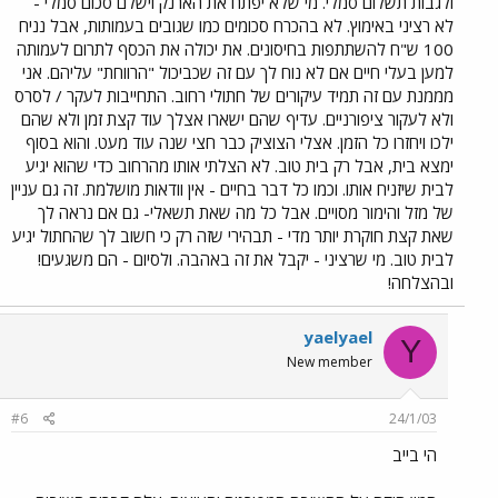
ולגבות תשלום סמלי. מי שלא יפתח את הארנק וישלם סכום סמלי -
לא רציני באימוץ. לא בהכרח סכומים כמו שגובים בעמותות, אבל נניח
100 ש"ח להשתתפות בחיסונים. את יכולה את הכסף לתרום לעמותה
למען בעלי חיים אם לא נוח לך עם זה שכביכול "הרווחת" עליהם. אני
מממנת עם זה תמיד עיקורים של חתולי רחוב. התחייבות לעקר / לסרס
ולא לעקור ציפורניים. עדיף שהם ישארו אצלך עוד קצת זמן ולא שהם
ילכו ויחזרו כל הזמן. אצלי הצוציק כבר חצי שנה עוד מעט. והוא בסוף
ימצא בית, אבל רק בית טוב. לא הצלתי אותו מהרחוב כדי שהוא יגיע
לבית שיזניח אותו. וכמו כל דבר בחיים - אין וודאות מושלמת. זה גם עניין
של מזל והימור מסויים. אבל כל מה שאת תשאלי- גם אם נראה לך
שאת קצת חוקרת יותר מדי - תבהירי שזה רק כי חשוב לך שהחתול יגיע
לבית טוב. מי שרציני - יקבל את זה באהבה. ולסיום - הם משגעים!
ובהצלחה!
yaelyael
Y
New member
#6
24/1/03
הי בייב