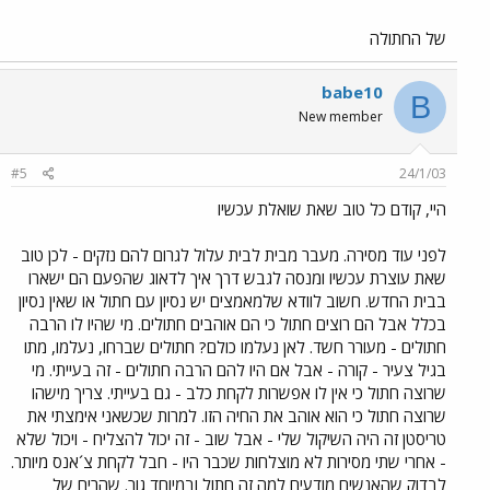
של החתולה
babe10
B
New member
#5
24/1/03
היי, קודם כל טוב שאת שואלת עכשיו
לפני עוד מסירה. מעבר מבית לבית עלול לגרום להם נזקים - לכן טוב
שאת עוצרת עכשיו ומנסה לגבש דרך איך לדאוג שהפעם הם ישארו
בבית החדש. חשוב לוודא שלמאמצים יש נסיון עם חתול או שאין נסיון
בכלל אבל הם רוצים חתול כי הם אוהבים חתולים. מי שהיו לו הרבה
חתולים - מעורר חשד. לאן נעלמו כולם? חתולים שברחו, נעלמו, מתו
בגיל צעיר - קורה - אבל אם היו להם הרבה חתולים - זה בעייתי. מי
שרוצה חתול כי אין לו אפשרות לקחת כלב - גם בעייתי. צריך מישהו
שרוצה חתול כי הוא אוהב את החיה הזו. למרות שכשאני אימצתי את
טריסטן זה היה השיקול שלי - אבל שוב - זה יכול להצליח - ויכול שלא
- אחרי שתי מסירות לא מוצלחות שכבר היו - חבל לקחת צ´אנס מיותר.
לבדוק שהאנשים מודעים למה זה חתול ובמיוחד גור. שהריח של