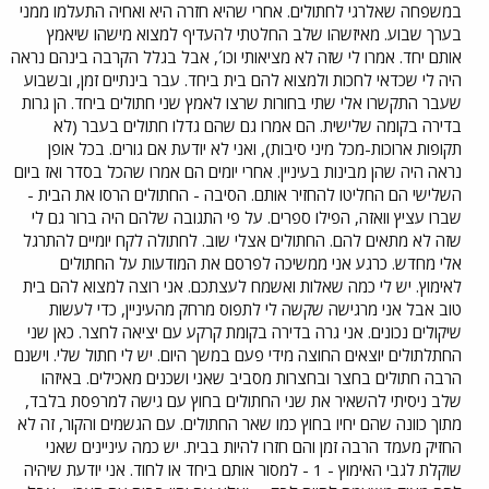
במשפחה שאלרגי לחתולים. אחרי שהיא חזרה היא ואחיה התעלמו ממני
בערך שבוע. מאיזשהו שלב החלטתי להעדיף למצוא מישהו שיאמץ
אותם יחד. אמרו לי שזה לא מציאותי וכו´, אבל בגלל הקרבה בינהם נראה
היה לי שכדאי לחכות ולמצוא להם בית ביחד. עבר בינתיים זמן, ובשבוע
שעבר התקשרו אלי שתי בחורות שרצו לאמץ שני חתולים ביחד. הן גרות
בדירה בקומה שלישית. הם אמרו גם שהם גדלו חתולים בעבר (לא
תקופות ארוכות-מכל מיני סיבות), ואני לא יודעת אם גורים. בכל אופן
נראה היה שהן מבינות בעיניין. אחרי יומים הם אמרו שהכל בסדר ואז ביום
השלישי הם החליטו להחזיר אותם. הסיבה - החתולים הרסו את הבית -
שברו עציץ וואזה, הפילו ספרים. על פי התגובה שלהם היה ברור גם לי
שזה לא מתאים להם. החתולים אצלי שוב. לחתולה לקח יומיים להתרגל
אלי מחדש. כרגע אני ממשיכה לפרסם את המודעות על החתולים
לאימוץ. יש לי כמה שאלות ואשמח לעצתכם. אני רוצה למצוא להם בית
טוב אבל אני מרגישה שקשה לי לתפוס מרחק מהעיניין, כדי לעשות
שיקולים נכונים. אני גרה בדירה בקומת קרקע עם יציאה לחצר. כאן שני
החתלתולים יוצאים החוצה מידי פעם במשך היום. יש לי חתול שלי. וישנם
הרבה חתולים בחצר ובחצרות מסביב שאני ושכנים מאכילים. באיזהו
שלב ניסיתי להשאיר את שני החתולים בחוץ עם גישה למרפסת בלבד,
מתוך כוונה שהם יחיו בחוץ כמו שאר החתולים. עם הגשמים והקור, זה לא
החזיק מעמד הרבה זמן והם חזרו להיות בבית. יש כמה עיניינים שאני
שוקלת לגבי האימוץ - 1 - למסור אותם ביחד או לחוד. אני יודעת שיהיה