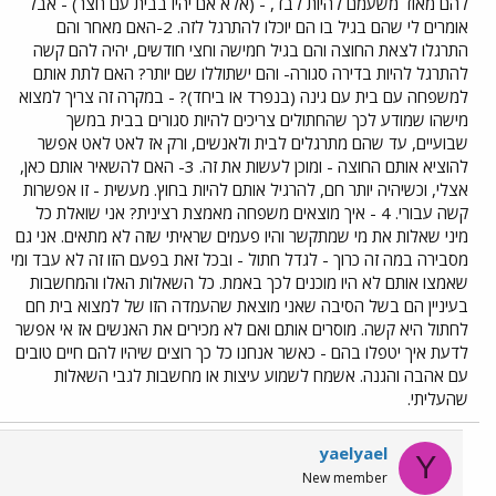
להם מאוד משעמם להיות לבד, - (אלא אם יהיו בבית עם חצר) - אבל
אומרים לי שהם בגיל בו הם יוכלו להתרגל לזה. 2-האם מאחר והם
התרגלו לצאת החוצה והם בגיל חמישה וחצי חודשים, יהיה להם קשה
להתרגל להיות בדירה סגורה- והם ישתוללו שם יותר? האם לתת אותם
למשפחה עם בית עם גינה (בנפרד או ביחד)? - במקרה זה צריך למצוא
מישהו שמודע לכך שהחתולים צריכים להיות סגורים בבית במשך
שבועיים, עד שהם מתרגלים לבית ולאנשים, ורק אז לאט לאט אפשר
להוציא אותם החוצה - ומוכן לעשות את זה. 3- האם להשאיר אותם כאן,
אצלי, וכשיהיה יותר חם, להרגיל אותם להיות בחוץ. מעשית - זו אפשרות
קשה עבורי. 4 - איך מוצאים משפחה מאמצת רצינית? אני שואלת כל
מיני שאלות את מי שמתקשר והיו פעמים שראיתי שזה לא מתאים. אני גם
מסבירה במה זה כרוך - לגדל חתול - ובכל זאת בפעם הזו זה לא עבד ומי
שאמצו אותם לא היו מוכנים לכך באמת. כל השאלות האלו והמחשבות
בעיניין הם בשל הסיבה שאני מוצאת שהעמדה הזו של למצוא בית חם
לחתול היא קשה. מוסרים אותם ואם לא מכירים את האנשים אז אי אפשר
לדעת איך יטפלו בהם - כאשר אנחנו כל כך רוצים שיהיו להם חיים טובים
עם אהבה והגנה. אשמח לשמוע עיצות או מחשבות לגבי השאלות
שהעליתי.
yaelyael
Y
New member