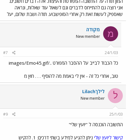
המון תודה על התשובה המפורטת והעיצות. אלה דברים חשובים.
אני רוצה גם להתייחס לדברים וגם לשאול עוד שאלות, ונראה
שאספיק לעשות זאת רק אחרי הסופשבוע. תודה ושבת שלום, יעל
מקודה
מ
New member
#7
24/1/03
כל הכבוד לבייב על ההסבר המפורט ../images/Emo45.gif
טוב, אחרי כל זה - אין לי באמת מה להוסיף . . . חוץ מ
לילךLilach
ל
New member
#9
25/1/03
התשובה הוכנסה ל "יועץ שלי"
קישור ליועץ שלי
ניתן להגיע למידע בשתי דרכים: 1. להקיש