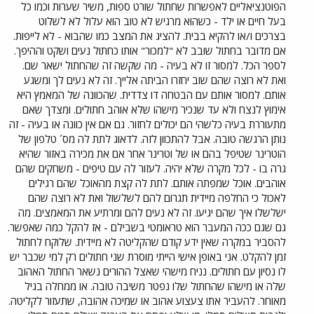
הפוטנציאליים לאפשרות שחתול שורט ספות, משיר שערות וכמו כל
בעל חיים או ילד - כשהוא מרגיש לא טוב הוא עלול לא לשלוט
בצרכים ו/או להקיא בבית. להציג את המצב כמו שהבוא - לא לייפות.
אם מדובר בחתול שובב לא "למכור" אותו כחתול נעים ושקט וההיפך.
לספר הכל. למסור זו לא בעיה - מה שקשה זה שהחתול ישאר שם.
ואת לא רוצה שהם שוב יחזרו הביתה אלייך. זה לא נעים לך ומשגע
אותם. למסור אותם עם הבטחה דו צדדית. שהכוונה של המאמץ היא
אימוץ לנצח ולא עד שנכיר מישהו שלא אוהב חתולים. ומצדך שאם
מתעוררת בעיה כלשהי הם יכולים לחזור. גם אם אין כוונה או בעיה - זה
נותן הרגשה טובה. אבל להתכוון לזה. לדאוג לתת לה מס´ טלפון של
הוטרינר שטיפל בהם או של וטרינר אחר אם את מכירה באזור שהיא
גרה בו - לכל מקרה שלא יהיה. לעזור לה עם טיפים - משחקים שהם
אוהבים. אוכל שמפתה אותם. לתת לה קצת מהאוכל שהם רגילים
לאכול כי החלפה מיידית תגרום להם לשלשול ואת לא רוצה שהם
ישלשלו איך שהם יגיעו. זה לא נעים להם ומרתיע את המאמצים. מה
גם שגם ככה המעבר הוא טראומטי בשבילם - אז להקל כמה שאפשר.
להסביר במקרה שאין ידע קודם שהקליטה לא מיידית. שלוקח לחתול
זמן להקלט. אני באופן אישי הייתי מוסרת שני חתולים רק למי שכבר יש
לו נסיון עם חתולים. נניח מישהי שאצל ההורים נשאר החתול האהוב
שלה או מישהו שהחתול שלו נפטר משיבה טובה. או ממחלה בגיל
מאוחר. להעביר אתו צעצוע אהוב או שמיכה אהובה, שתעזור לקליטה.