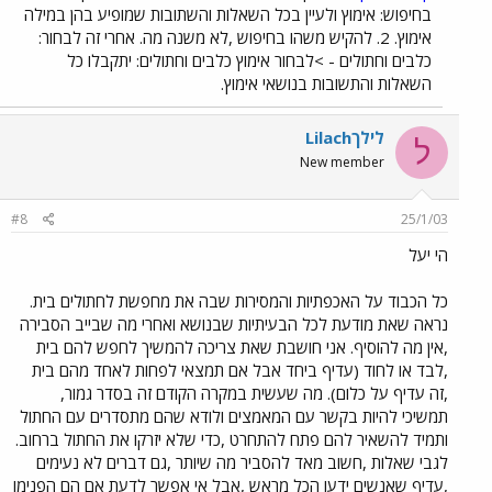
בחיפוש: אימוץ ולעיין בכל השאלות והשתובות שמופיע בהן במילה
אימוץ. 2. להקיש משהו בחיפוש ,לא משנה מה. אחרי זה לבחור:
כלבים וחתולים - >לבחור אימוץ כלבים וחתולים: יתקבלו כל
השאלות והתשובות בנושאי אימוץ.
לילךLilach
ל
New member
#8
25/1/03
הי יעל
כל הכבוד על האכפתיות והמסירות שבה את מחפשת לחתולים בית.
נראה שאת מודעת לכל הבעיתיות שבנושא ואחרי מה שבייב הסבירה
,אין מה להוסיף. אני חושבת שאת צריכה להמשיך לחפש להם בית
,לבד או לחוד (עדיף ביחד אבל אם תמצאי לפחות לאחד מהם בית
,זה עדיף על כלום). מה שעשית במקרה הקודם זה בסדר גמור,
תמשיכי להיות בקשר עם המאמצים ולודא שהם מתסדרים עם החתול
ותמיד להשאיר להם פתח להתחרט ,כדי שלא יזרקו את החתול ברחוב.
לגבי שאלות ,חשוב מאד להסביר מה שיותר ,גם דברים לא נעימים
,עדיף שאנשים ידעו הכל מראש ,אבל אי אפשר לדעת אם הם הפנימו