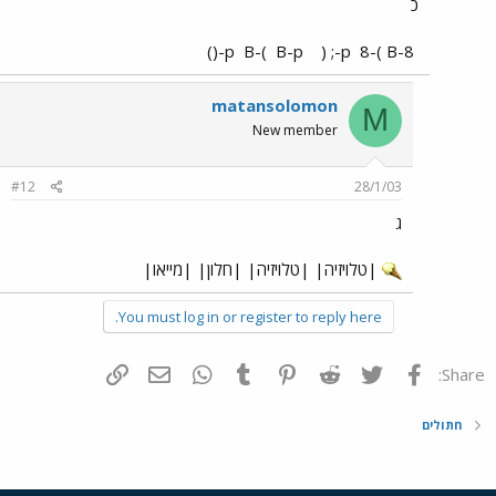
כ
B-(
B-p
) ;-p
8-( B-()
8-p
matansolomon
M
New member
#12
28/1/03
ג
|טלויזיה| |טלויזיה| |חלון| |מייאו|
You must log in or register to reply here.
פייסבוק
Twitter
Reddit
Pinterest
Tumblr
WhatsApp
דואר אלקטרוני
הוסף קישור
Share:
חתולים