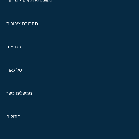
משכנתאות וייעוץ מחזור
תחבורה ציבורית
טלוויזיה
סלולארי
מבשלים כשר
חתולים