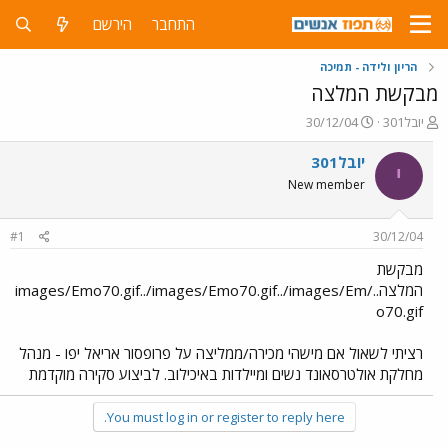
התחבר
הירשם
הריון ולידה - תמיכה
מבקשת המלצה
פ
פ
יובל301
30/12/04
ו
ו
ת
ר
יובל301
י
ח
ס
New member
ה
ם
נ
ב
ו
ת
#1
30/12/04
ש
א
א
ר
מבקשת
י
המלצה../images/Emo70.gif../images/Emo70.gif../images/Em
ך
o70.gif
רציתי לשאול אם מישהי מכירה/ממליצה על פרופסור אריאל יפו - מנהל
מחלקת אולטרסאונד נשים ומיילדות באיכילוב. לביצוע סקירה מוקדמת
You must log in or register to reply here.