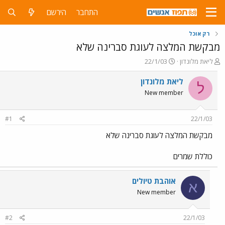
התחבר
הירשם
רק אוכל
מבקשת המלצה לעוגת סברינה שלא
פ
פ
ליאת מלונדון
22/1/03
ו
ו
ת
ר
ליאת מלונדון
ל
ח
ס
New member
ה
ם
נ
ב
ו
ת
#1
22/1/03
ש
א
א
ר
מבקשת המלצה לעוגת סברינה שלא
י
ך
כוללת שמרים
אוהבת טיולים
א
New member
#2
22/1/03