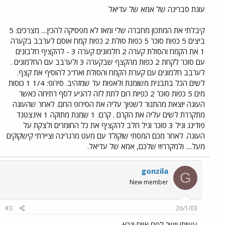
עוגת סברינה של אמא של עדיאל
קיבלתי את המתכון מחברה שלי ומאז לא מפסיקה להכין.... מצרכים: 5
ביצים 5 כפות סוכר 5 כפות סולת 2 כפות קמח אוסם לערבב בקערה
1 את הקמח והסולת קערה 2 חלמונים קערה 3 - להקציף חלבונים
עם סוכר לקחת 2 כפות מהקצף שבקערה 3 ולערבב עם החלמונים .
לערבב חלמונים עם קערת הקמח והסולת ואח"כ להוסיף את קצף.
לשים הכל בתבנית משומנת ולאפות עד שמזהיב. סירופ: 1/4 1 כוסות
מים 5 כפות סוכר 2 כפיות רום לתת לזה להגיע לסף רתיחה כאשר
העוגה יוצאת מהתנור לשפוך עליה את הסירופ החם. לאחר שהעוגה
מתקררת לשים עליה את הקרם . קרם: 1 שמנת מתוקה 1 אינצטנד
פודינג וניל 3 סוכר וניל חלב להקציף את כל החומרים ולצקת על
העוגה. לאחר מכם המסתי שוקולד עם מעט מרגרינה וציירתי קישקוקים
מעל.... ולמקרר!!! שלכם, אמא של עדיאל.
gonzila
G
New member
#3
26/1/03
עשיתי וישר לפח איום ונרא