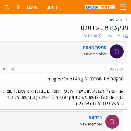
התחבר
הירשם
מתכונים
מבקשת את עזרתכם
פ
פ
סנאית האחת
28/12/04
ו
ו
ת
ר
סנאית האחת
ס
ח
ס
New member
ה
ם
נ
ב
ו
ת
#1
28/12/04
ש
א
א
ר
מבקשת את עזרתכם../images/Emo140.gif
י
ך
אני רוצה לעשות עוגיות, יש לי את כל החומרים בבית חוץ משמנת חמוצה.
במה אני יכולה להשתמש כתחליף ולפי אילו יחסים? ( ובבקשה אל תגידו
לי אשל כי גם את זה אין לי...)
ברוזונת
ב
New member