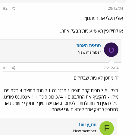
#2
28/12/04
אולי תעלי את המתכון?
או לחילופין תעשי עוגיות מבצק אחר..
סנאית האחת
ס
New member
#3
28/12/04
זה מתכון לעוגיות שבלולים
בצק- 3.5 כוסות קמח תופח 1 מרגרינה 1 שמנת חמוצה 4 חלמונים.
מילוי - להקציף את החלבונים + 3/4 כוס סוכר + 1 אינסטנט פודינג
וניל להכין רולדות ולחתוך לפרוסות. אם יש רעיון לתחליף לשמנת או
לחלופין לבצק אחר שיתאים אני אשמח.
fairy_mi
F
New member