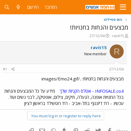
התחבר
הירשם
הום סטיילינג
מבצעים והנחות בחנויות!
פ
פ
27/12/04
ravit15
ו
ו
ת
ר
ravit15
R
ח
ס
New member
ה
ם
נ
ב
ו
ת
#1
27/12/04
ש
א
א
ר
מבצעים והנחות בחנויות! ../images/Emo24.gif
י
ך
INFOSALE.co.il - אטלס הקניות שלך
מידע על כל המבצעים והנחות
בכל החנויות אופנה, הנעלה, תיקים, צילום, אופטיקה, לבני נשים ועוד.
עכשיו: - רח' דיזנגוף בתל-אביב - רח' רוטשילד בראשון לציון
You must log in or register to reply here.
פייסבוק
Twitter
Reddit
Pinterest
Tumblr
WhatsApp
דואר אלקטרוני
הוסף קישור
Share: