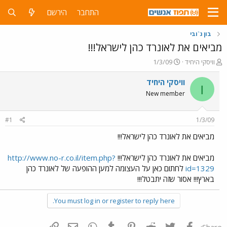
התחבר
הירשם
בון ג`ובי
מביאים את לאונרד כהן לישראל!!!
פ
פ
וויסקי היחיד
1/3/09
ו
ו
ת
ר
וויסקי היחיד
ו
ח
ס
New member
ה
ם
נ
ב
ו
ת
#1
1/3/09
ש
א
א
ר
מביאים את לאונרד כהן לישראל!!!
י
ך
מביאים את לאונרד כהן לישראל!!!
http://www.no-r.co.il/item.php?
id=1329
לחתום כאן על העצומה למען ההופעה של לאונרד כהן
בארץ!!! אסור שזה יתבטל!!!
You must log in or register to reply here.
פייסבוק
Twitter
Reddit
Pinterest
Tumblr
WhatsApp
דואר אלקטרוני
הוסף קישור
Share: