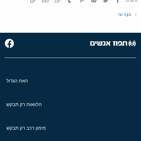
בון ג`ובי
האח הגדול
הלוואות רק תבקש
מימון רכב רק תבקש