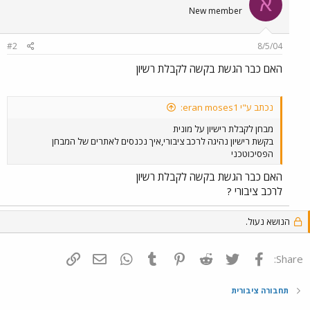
א
New member
#2
8/5/04
האם כבר הגשת בקשה לקבלת רשיון
נכתב ע"י eran moses1:
מבחן לקבלת רישיון על מונית
בקשת רישיון נהיגה לרכב ציבורי,איך נכנסים לאתרים של המבחן
הפסיכוטכני
האם כבר הגשת בקשה לקבלת רשיון
לרכב ציבורי ?
הנושא נעול.
פייסבוק
Twitter
Reddit
Pinterest
Tumblr
WhatsApp
דואר אלקטרוני
הוסף קישור
Share:
תחבורה ציבורית