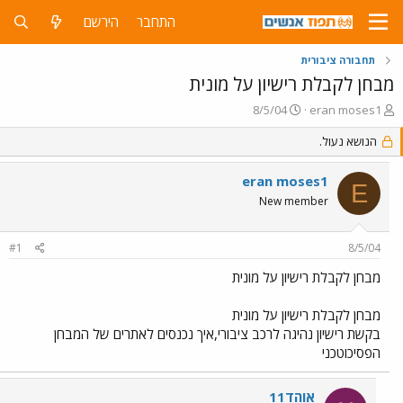
התחבר
הירשם
תחבורה ציבורית
מבחן לקבלת רישיון על מונית
פ
פ
8/5/04
eran moses1
ו
ו
ת
הנושא נעול.
ר
ח
ס
ה
ם
eran moses1
E
נ
ב
New member
ו
ת
ש
א
א
ר
#1
8/5/04
י
ך
מבחן לקבלת רישיון על מונית
מבחן לקבלת רישיון על מונית
בקשת רישיון נהיגה לרכב ציבורי,איך נכנסים לאתרים של המבחן
הפסיכוטכני
אוהד11