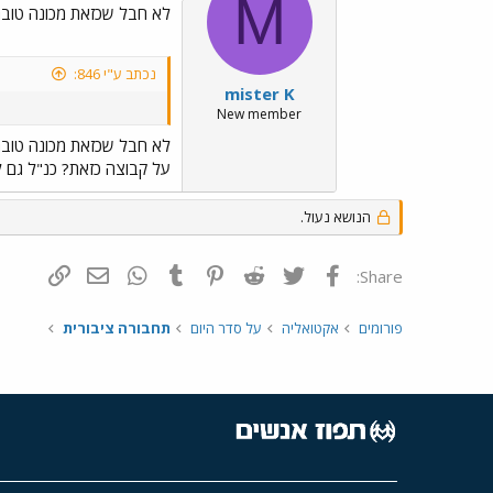
M
לא חבל שכזאת מכונה טובה
נכתב ע"י 846:
mister K
New member
לא חבל שכזאת מכונה טובה
על קבוצה כזאת? כנ"ל גם לגבי 86-452-01 של הפו
הנושא נעול.
פייסבוק
Twitter
Reddit
Pinterest
Tumblr
WhatsApp
דואר אלקטרונ
הוסף קי
Share:
פורומים
אקטואליה
על סדר היום
תחבורה ציבורית