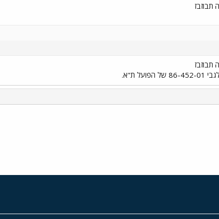
 תבוזבז
 תבוזבז
על ת"א.
י
שור