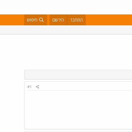
התחבר
הירשם
חיפוש
#1