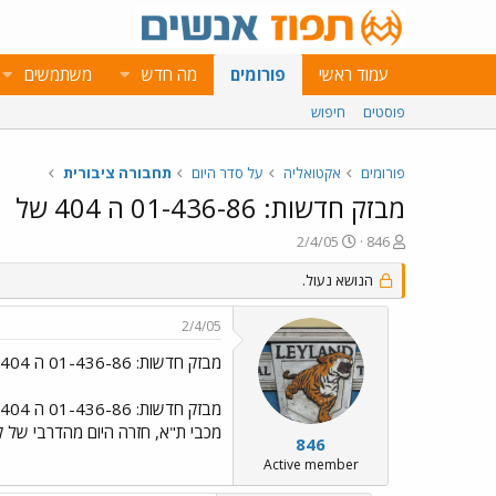
עמוד ראשי
פורומים
מה חדש
משתמשים
פוסטים
חיפוש
פורומים
אקטואליה
על סדר היום
תחבורה ציבורית
מבזק חדשות: 01-436-86 ה 404 של
פ
פ
2/4/05
846
ו
ו
ת
ר
הנושא נעול.
ח
ס
ה
ם
2/4/05
נ
ב
ו
ת
מבזק חדשות: 01-436-86 ה 404 של
ש
א
א
ר
מבזק חדשות: 01-436-86 ה 404 של
י
מכבי ת"א, חזרה היום מהדרבי של ק
ך
846
Active member