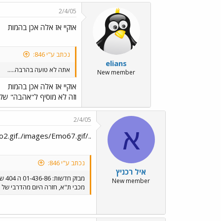
2/4/05
אוקיי אז אלה אכן בהמות
נכתב ע"י 846:
elians
אתה לא טועה בהרבה.....
New member
אוקיי אז אלה אכן בהמות
וזה לא מוסיף ל"אהבה" שלי
2/4/05
א
../images/Emo2.gif../images/Emo67.gif
נכתב ע"י 846:
איל רכניץ
מבזק חדשות: 01-436-86 ה 404 של
New member
מכבי ת"א, חזרה היום מהדרבי של ק