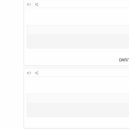
#2
בהתאם
#3