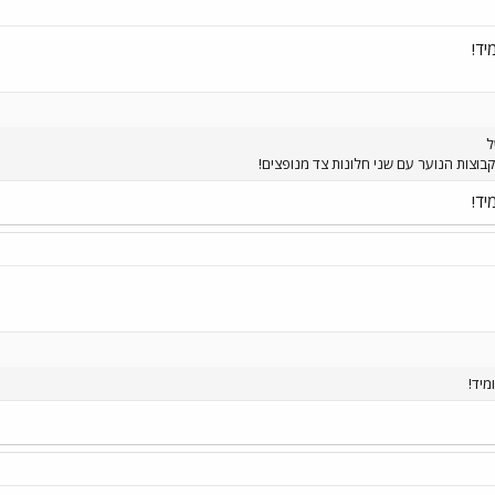
יד!
בוצות הנוער עם שני חלונות צד מנופצים!
יד!
מיד!