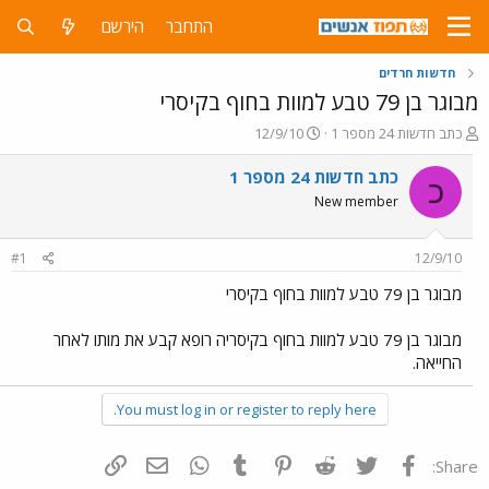
התחבר
הירשם
חדשות חרדים
מבוגר בן 79 טבע למוות בחוף בקיסרי
פ
פ
כתב חדשות 24 מספר 1
12/9/10
ו
ו
ת
ר
כתב חדשות 24 מספר 1
כ
ח
ס
New member
ה
ם
נ
ב
ו
ת
#1
12/9/10
ש
א
א
ר
מבוגר בן 79 טבע למוות בחוף בקיסרי
י
ך
מבוגר בן 79 טבע למוות בחוף בקיסריה רופא קבע את מותו לאחר
החייאה.
You must log in or register to reply here.
פייסבוק
Twitter
Reddit
Pinterest
Tumblr
WhatsApp
דואר אלקטרוני
הוסף קישור
Share: