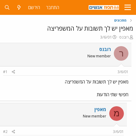
התחבר
הירשם
מתכונים
מאפין יש לך תשובות על המשפריצה
פ
פ
רובנס
3/6/01
ו
ו
ת
ר
רובנס
ר
ח
ס
New member
ה
ם
נ
ב
ו
ת
#1
3/6/01
ש
א
א
ר
מאפין יש לך תשובות על המשפריצה
י
ך
חפשי שתי הודעות
מאפין
מ
New member
#2
3/6/01