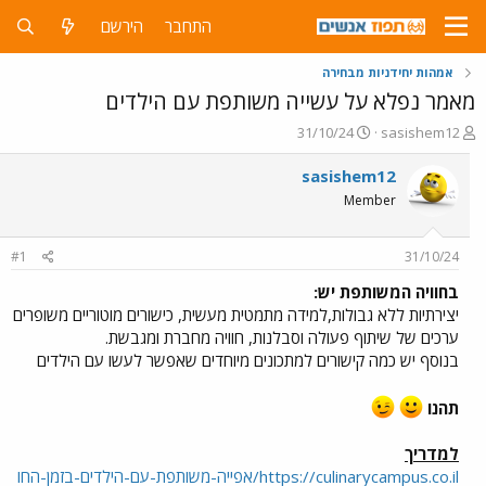
התחבר
הירשם
אמהות יחידניות מבחירה
מאמר נפלא על עשייה משותפת עם הילדים
פ
פ
31/10/24
sasishem12
ו
ו
ת
ר
sasishem12
ח
ס
Member
ה
ם
נ
ב
ו
ת
#1
31/10/24
ש
א
א
ר
בחוויה המשותפת יש:
י
יצירתיות ללא גבולות,למידה מתמטית מעשית, כישורים מוטוריים משופרים
ך
ערכים של שיתוף פעולה וסבלנות, חוויה מחברת ומגבשת.
בנוסף יש כמה קישורים למתכונים מיוחדים שאפשר לעשו עם הילדים
תהנו
למדריך
https://culinarycampus.co.il/אפייה-משותפת-עם-הילדים-בזמן-החו