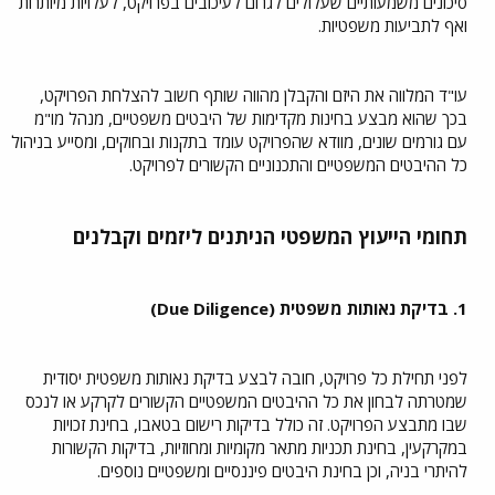
סיכונים משמעותיים שעלולים לגרום לעיכובים בפרויקט, לעלויות מיותרות
ואף לתביעות משפטיות.
עו"ד המלווה את היזם והקבלן מהווה שותף חשוב להצלחת הפרויקט,
בכך שהוא מבצע בחינות מקדימות של היבטים משפטיים, מנהל מו"מ
עם גורמים שונים, מוודא שהפרויקט עומד בתקנות ובחוקים, ומסייע בניהול
כל ההיבטים המשפטיים והתכנוניים הקשורים לפרויקט.
תחומי הייעוץ המשפטי הניתנים ליזמים וקבלנים
1. בדיקת נאותות משפטית (Due Diligence)
לפני תחילת כל פרויקט, חובה לבצע בדיקת נאותות משפטית יסודית
שמטרתה לבחון את כל ההיבטים המשפטיים הקשורים לקרקע או לנכס
שבו מתבצע הפרויקט. זה כולל בדיקות רישום בטאבו, בחינת זכויות
במקרקעין, בחינת תכניות מתאר מקומיות ומחוזיות, בדיקות הקשורות
להיתרי בניה, וכן בחינת היבטים פיננסיים ומשפטיים נוספים.