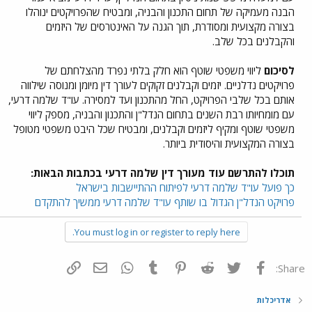
הבנה מעמיקה של תחום התכנון והבניה, ומבטיח שהפרויקטים ינוהלו
בצורה מקצועית ומסודרת, תוך הגנה על האינטרסים של היזמים
והקבלנים בכל שלב.
לסיכום
ליווי משפטי שוטף הוא חלק בלתי נפרד מהצלחתם של
פרויקטים נדלניים. יזמים וקבלנים זקוקים לעורך דין מיומן ומנוסה שילווה
אותם בכל שלבי הפרויקט, החל מהתכנון ועד למסירה. עו"ד שלמה דרעי,
עם מומחיותו רבת השנים בתחום הנדל"ן והתכנון והבניה, מספק ליווי
משפטי שוטף ומקיף ליזמים וקבלנים, ומבטיח שכל היבט משפטי מטופל
בצורה המקצועית והיסודית ביותר.
תוכלו להתרשם עוד מעורך דין שלמה דרעי בכתבות הבאות:
כך פועל עו"ד שלמה דרעי לפיתוח ההתיישבות בישראל
פרויקט הנדל"ן הגדול בו שותף עו"ד שלמה דרעי ממשיך להתקדם
You must log in or register to reply here.
פייסבוק
Twitter
Reddit
Pinterest
Tumblr
WhatsApp
דואר אלקטרוני
הוסף קישור
Share:
אדריכלות