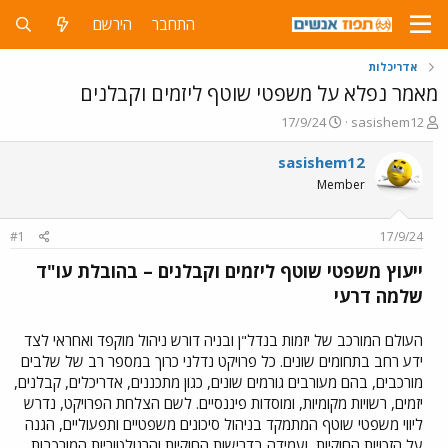
התחבר
הירשם
אדריכלות
מאמר נפלא על משפטי שוטף ליזמים וקבלנים
פ
פ
17/9/24
sasishem12
ו
ו
ת
ר
sasishem12
ח
ס
Member
ה
ם
נ
ב
ו
ת
#1
17/9/24
ש
א
א
ר
ייעוץ משפטי שוטף ליזמים וקבלנים – בהובלת עו"ד
י
שלמה דרעי
ך
העולם המורכב של יזמות בנדל"ן ובניה דורש ניהול מוקפד ואחראי לצד
ידע רחב בתחומים שונים. כל פרויקט נדלני כרוך במספר רב של שלבים
מורכבים, בהם מעורבים גורמים שונים, כגון מתכננים, אדריכלים, קבלנים,
יזמים, רשויות מקומיות, ומוסדות פיננסיים. לשם הצלחת הפרויקט, נדרש
ליווי משפטי שוטף המתמקד בניהול סיכונים משפטיים ותפעוליים, הגנה
על הזכויות החוקיות, ועמידה בדרישות החוקיות והרגולטוריות המורכבות.