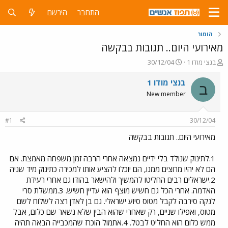
התחבר
הירשם
הומור
מאירועי היום.. תגובות בבקשה
פ
פ
בנצי מודו 1
30/12/04
ו
ו
ת
ר
בנצי מודו 1
ב
ח
ס
New member
ה
ם
נ
ב
ו
ת
#1
30/12/04
ש
א
א
ר
מאירועי היום.. תגובות בבקשה
י
ך
1.לתינוק שנולד בלי ידיים נמצאה אחרי הרבה זמן משפחה מאמצת. אם
הם לא יהיו מרוצים ממנו, הם יוכלו להציע אותו למכירה כתינוק מיד שניה
2.ישראלים רבים החליטו להמשיך ולהישאר בהודו גם אחרי רעידת
האדמה. אחרי הכל גם חשיש מוצף הוא עדיין חשיש. 3.ממשלת סרי
לנקה סירבה לקבל מטוס סיוע ישראלי. גם בן לאדן רצה לשלוח לשם
מטוס, ואפילו שניים, רק שאחרי שהוא הבין שלא נשאר שם כלום, אבל
ממש כלום הוא החליט לבטל. 4.אתמול הוכרז שהמכבייה הבאה תהיה