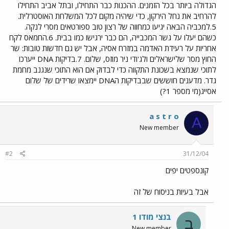
הגדולה ביותר בכל הזמנים. ההכנות כבר התחילו, ובתל אביב התחילו
להרחיב את נחל הירקון, כדי שיהיה מקום לכל המשלחת האוסטרלית.
5.למכביה הבאה יגיעו כמחווה של רצון טוב ספורטאים מסרי לנקה.
כשהם יעלו על גשר המכבייה, הם כבר ירגישו כמו בבית. 6.החמאס לקח
אחריות על רעידת האדמה במזרח אסיה, אבל יש גם חדשות טובות: שר
החוץ מסר שלישראלים ולג'ודי ניר מוזס, שלום. 7.בדיקות DNA ייערכו
לתוכי שנמצא בשכונת התקווה כדי לבדוק אם הוא התוכי שנגנב מחמת
גדר. מדענים חוששים שבבדיקות הDNA יימצאו שרידים של שלום
אסייג(מי מספר 1?)
a s t r o
A
New member
#2
31/12/04
קונספטים יפים
אבל בעיות בניסוח של זה
בנצי מודו 1
ב
New member