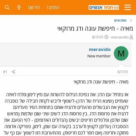
התחבר
הירשם
מתכונים
מאיה - חיפשת עוגה ודג מרוקאי
פ
פ
8/7/01
meravido
ו
ו
ת
ר
meravido
M
ח
ס
New member
ה
ם
נ
ב
ו
ת
#1
8/7/01
ש
א
א
ר
מאיה - חיפשת עוגה ודג מרוקאי
י
ך
אז נתחיל עם הדג: את נסיכת הנילוס להשרות עם מיץ לימון ומלח לאיזה
שעתיים (שיצא הריח של הדג)-לשטוף וליבש לקחת חבילה של כוסברה
לקצוץ את הגבעולים מהעלים ולהניח אותם בתחתית הסיר מעליהם
להניח את פרוסות הדג. בין פרוסות הדג לשים שיני שום שלמות (מראש
שום שלם) ופלפלים חריפים יבשים (הגדולים האדומים) - לפי הטעם. את
הכוסברה (עלים) לקצוץ ולערבב בקערה עם שמן, לימון, פפריקה אדומה
מתוקה וחריפה (אם חסר לכם חריפות). מהתערובת הזו לשפוך עם כף על