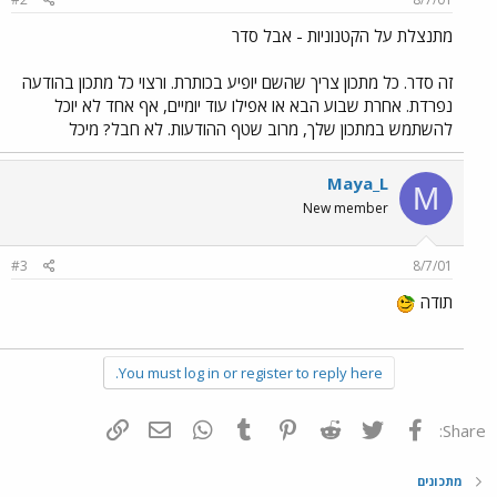
מתנצלת על הקטנוניות - אבל סדר
זה סדר. כל מתכון צריך שהשם יופיע בכותרת. ורצוי כל מתכון בהודעה
נפרדת. אחרת שבוע הבא או אפילו עוד יומיים, אף אחד לא יוכל
להשתמש במתכון שלך, מרוב שטף ההודעות. לא חבל? מיכל
Maya_L
M
New member
#3
8/7/01
תודה
You must log in or register to reply here.
פייסבוק
Twitter
Reddit
Pinterest
Tumblr
WhatsApp
דואר אלקטרוני
הוסף קישור
Share:
מתכונים