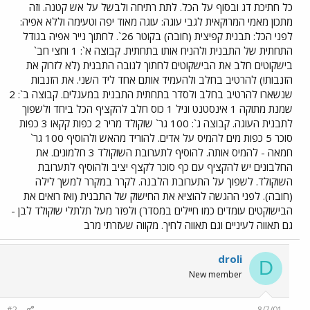
כל חתיכת דג ובסוף על הכל. לתת רתיחה ולבשל על אש קטנה. וזה
מתכון מאמי המרוקאית לגבי עוגה: עוגה מאוד יפה וטעימה וללא אפיה:
לפני הכל: תבנית קפיצית (חובה) בקוטר 26`. לחתוך נייר אפיה בגודל
התחתית של התבנית ולהניח אותו בתחתית. קבוצה א`: 1 וחצי חב`
בישקוטים חלב את הבישקוטים לחתוך לגובה התבנית (לא לזרוק את
הזנבות!) להרטיב בחלב ולהעמיד אותם אחד ליד השני. את הזנבות
שנשארו להרטיב בחלב ולסדר בתחתית התבנית במעגלים. קבוצה ב`: 2
שמנת מתוקה 1 אינסטנט וניל 1 כוס חלב להקציף הכל ביחד ולשפוך
לתבנית העוגה. קבוצה ג`: 100 גר` שוקולד מריר 2 כפות קקאו 3 כפות
סוכר 5 כפות מים להמיס על אדים. להוריד מהאש ולהוסיף 100 גר`
חמאה - להמיס אותה. להוסיף לתערובת השוקולד 3 חלמונים. את
החלבונים יש להקציף עם כף סוכר לקצף יציב ולהוסיף לתערובת
השוקולד. לשפוך על התערובת הלבנה. לקרר במקרר למשך לילה
(חובה). לפני ההגשה להוציא את החישוק של התבנית (ואז רואים את
הבישוקטים עומדים כמו חיילים במסדר) ולפזר מעל תלתלי שוקולד לבן -
גם תאווה לעיניים וגם תאווה לחיך. מקווה שעזרתי מרב
droli
D
New member
#2
8/7/01