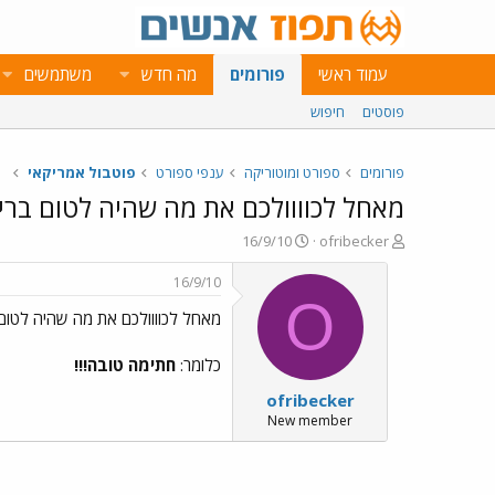
עמוד ראשי
פורומים
מה חדש
משתמשים
פוסטים
חיפוש
פורומים
ספורט ומוטוריקה
ענפי ספורט
פוטבול אמריקאי
מאחל לכוווולכם את מה שהיה לטום בריי
פ
פ
16/9/10
ofribecker
ו
ו
ת
ר
16/9/10
ח
ס
O
מאחל לכוווולכם את מה שהיה לטום 
ה
ם
נ
ב
ו
ת
כלומר:
חתימה טובה!!!
ש
א
ofribecker
א
ר
י
New member
ך