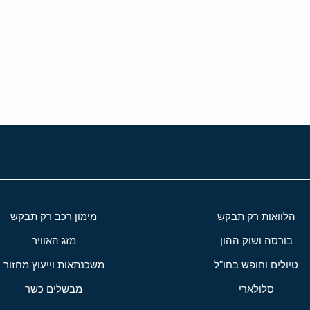
י
שור
הלוואות רק תבקש
מימון רכב רק תבקש
בורסה ושוק ההון
מזג האוויר
טיולים וחופש בחו"ל
משכנתאות וייעוץ מחזור
סלולארי
מבשלים כשר