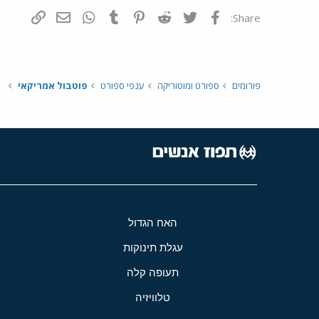
פייסבוק
Twitter
Reddit
Pinterest
Tumblr
WhatsApp
דואר אלקטרונ
הוסף קי
Share:
פורומים
ספורט ומוטוריקה
ענפי ספורט
פוטבול אמריקאי
האח הגדול
עגלת תינוקות
תעופה קלה
טלוויזיה