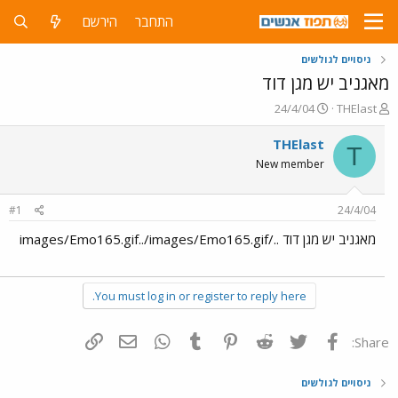
התחבר
הירשם
ניסויים לגולשים
מאגניב יש מגן דוד
פ
פ
24/4/04
THElast
ו
ו
ת
ר
THElast
T
ח
ס
New member
ה
ם
נ
ב
ו
ת
#1
24/4/04
ש
א
א
ר
מאגניב יש מגן דוד ../images/Emo165.gif../images/Emo165.gif
י
ך
You must log in or register to reply here.
פייסבוק
Twitter
Reddit
Pinterest
Tumblr
WhatsApp
דואר אלקטרוני
הוסף קישור
Share:
ניסויים לגולשים